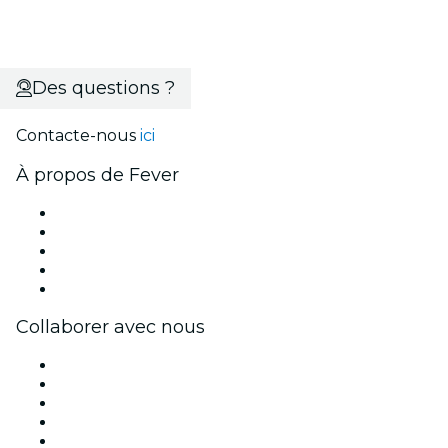
Des questions ?
Contacte-nous
ici
À propos de Fever
Presse
Travailler chez Fever
Bourses d'excellence Fever
Cartes-cadeaux
Centre d'aide
Collaborer avec nous
Fever Zone
Publiez votre événement
Événements d'entreprise et avantages
Programme d'affiliation
Programme d'ambassadeurs et d'influenceurs