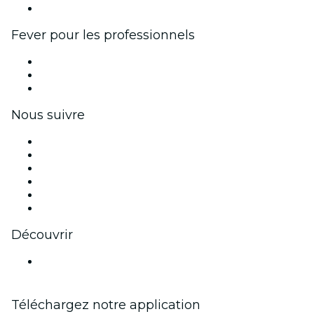
Partenariats avec des marques
Fever pour les professionnels
Événements privés et billets de groupe
Avantages pour les entreprises
Coupons et cartes cadeaux pour les entreprises
Nous suivre
Facebook
X (Twitter)
Instagram
TikTok
LinkedIn
Youtube
Découvrir
Lieux d'événements à Guadalajara
Téléchargez notre application