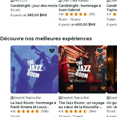
PALCCO
Gran Casa Xalisco
Gran
Candlelight : jour des morts
Candlelight : hommage à
Candl
30 oct.
Juan Gabriel
Taylor
4.8
(113)
4.9
À partir de
385,00 $MX
16 oct. - 16 janv.
11 sept.
À partir de
400,00 $MX
À part
Découvre nos meilleures expériences
Escenik Teatro Bar
Escenik Teatro Bar
Esce
La Jazz Room : hommage à
The Jazz Room : un voyage
Un gui
Frank Sinatra et Louis
au cœur de la Nouvelle-
vin : 
Armstrong
4.8
(108)
Orléans
4.6
(164)
verres
10 oct.
24 oct.
22 août - 12 sept.
À part