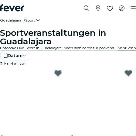
Guadalajara
Sport
Sportveranstaltungen in
Guadalajara
Entdecke Live-Sport in Guadalajara! Mach dich bereit für packende Spiele in hochmodernen Stadien und Arenen. Spüre die Spannung in der Luft mit Tausenden von anderen Fans, wenn du deine Lieblingsteams anfeuerst. Lass dir keine Minute der Action entgehen!
Mehr lesen
Datum
2
Erlebnisse