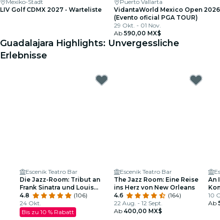
Mexiko-Stadt
Puerto Vallarta
LIV Golf CDMX 2027 - Warteliste
VidantaWorld Mexico Open 2026
(Evento oficial PGA TOUR)
29 Okt. - 01 Nov.
Ab
590,00 MX$
Guadalajara Highlights: Unvergessliche
Erlebnisse
Escenik Teatro Bar
Escenik Teatro Bar
Es
Die Jazz-Room: Tribut an
The Jazz Room: Eine Reise
An 
Frank Sinatra und Louis
ins Herz von New Orleans
Kom
Armstrong
4.8
(106)
4.6
(164)
Glä
10 O
24 Okt.
22 Aug. - 12 Sept.
Ab
Ab
400,00 MX$
Bis zu 10 % Rabatt