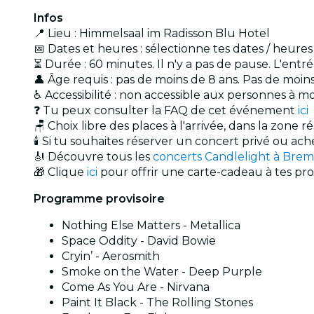
Infos
📍 Lieu : Himmelsaal im Radisson Blu Hotel
📅 Dates et heures : sélectionne tes dates / heure
⏳ Durée : 60 minutes. Il n'y a pas de pause. L'ent
👤 Âge requis : pas de moins de 8 ans. Pas de moi
♿ Accessibilité : non accessible aux personnes à mo
❓ Tu peux consulter la FAQ de cet événement
ici
🪑 Choix libre des places à l'arrivée, dans la zone r
🕯️ Si tu souhaites réserver un concert privé ou a
🎻 Découvre tous les
concerts Candlelight à Bre
🎁 Clique
ici
pour offrir une carte-cadeau à tes pr
Programme provisoire
Nothing Else Matters - Metallica
Space Oddity - David Bowie
Cryin’ - Aerosmith
Smoke on the Water - Deep Purple
Come As You Are - Nirvana
Paint It Black - The Rolling Stones