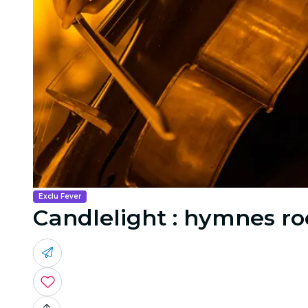
Exclu Fever
Candlelight : hymnes roc