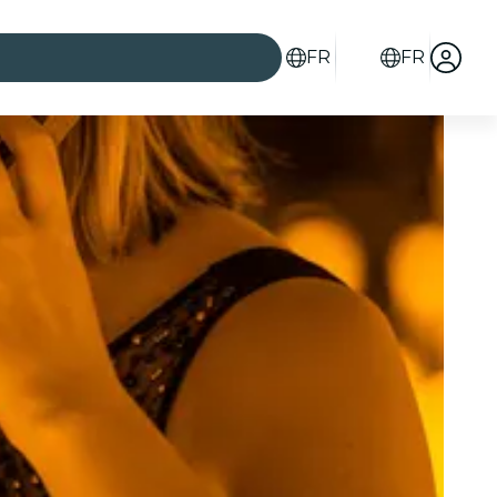
FR
FR