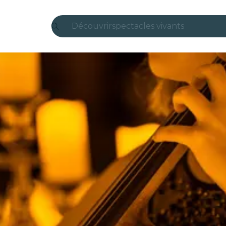
Découvrir
spectacles vivants
Madrid
Candlelight
Londres
expériences et villes
São Paulo
expositions
Séoul
visites urbaines
concerts