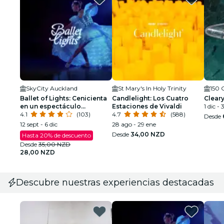
SkyCity Auckland
St Mary's In Holy Trinity
150 
Ballet of Lights: Cenicienta
Candlelight: Los Cuatro
Clear
en un espectáculo
Estaciones de Vivaldi
1 dic - 
deslumbrante
4.1
(103)
4.7
(588)
Desde
12 sept - 6 dic
28 ago - 29 ene
Desde
34,00 NZD
Hasta 20% de descuento
Desde
35,00 NZD
28,00 NZD
Descubre nuestras experiencias destacadas