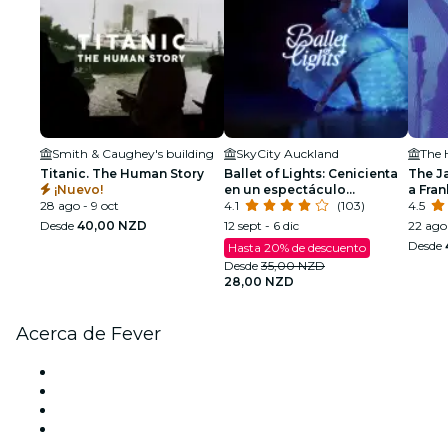
Smith & Caughey's building
SkyCity Auckland
The 
Titanic. The Human Story
Ballet of Lights: Cenicienta
The J
¡Nuevo!
en un espectáculo
a Fran
28 ago - 9 oct
deslumbrante
4.1
(103)
Armst
4.5
Desde
40,00 NZD
12 sept - 6 dic
22 ago 
Desde
Hasta 20% de descuento
Desde
35,00 NZD
28,00 NZD
Acerca de Fever
Prensa
Únete al equipo
Tarjetas Regalo
Centro de asistencia