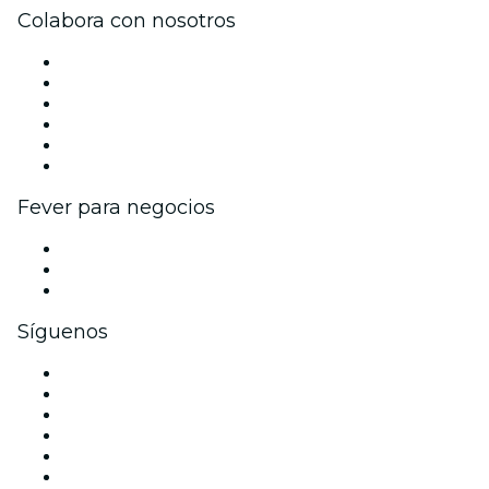
Colabora con nosotros
Gestiona tu evento
Publica tu evento
Eventos y beneficios para empresas
Programa de Afiliados
Programa de embajadores e influencers
Colaboraciones de marca
Fever para negocios
Eventos privados y entradas de grupo
Beneficios corporativos
Tarjetas y cupones de regalo corporativos
Síguenos
Facebook
X (Twitter)
Instagram
TikTok
LinkedIn
Youtube