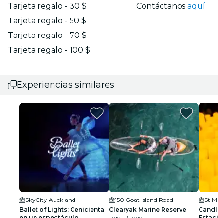
Tarjeta regalo - 30 $
Contáctanos
aquí
Tarjeta regalo - 50 $
Tarjeta regalo - 70 $
Tarjeta regalo - 100 $
Experiencias similares
SkyCity Auckland
150 Goat Island Road
St Ma
Ballet of Lights: Cenicienta
Clearyak Marine Reserve
Candle
en un espectáculo
1 dic - 31 ene
Estaci