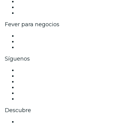
Programa de Afiliados
Programa de embajadores e influencers
Colaboraciones de marca
Fever para negocios
Eventos privados y entradas de grupo
Beneficios corporativos
Tarjetas y cupones de regalo corporativos
Síguenos
Facebook
X (Twitter)
Instagram
TikTok
LinkedIn
Youtube
Descubre
Locales y espacios de eventos en Auckland