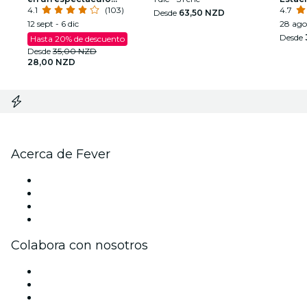
deslumbrante
4.1
(103)
4.7
Desde
63,50 NZD
12 sept - 6 dic
28 ago
Desde
Hasta 20% de descuento
Desde
35,00 NZD
28,00 NZD
Acerca de Fever
Prensa
Únete al equipo
Tarjetas Regalo
Centro de asistencia
Colabora con nosotros
Gestiona tu evento
Publica tu evento
Eventos y beneficios para empresas