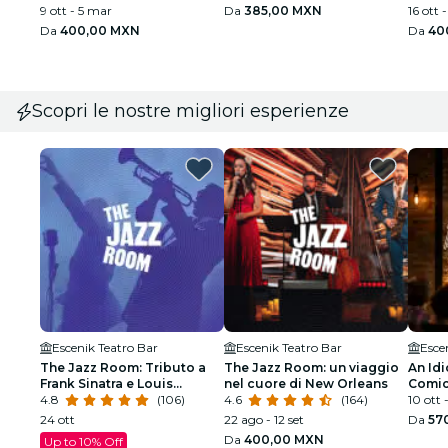
9 ott - 5 mar
Da
385,00 MXN
16 ott 
Da
400,00 MXN
Da
40
Scopri le nostre migliori esperienze
Escenik Teatro Bar
Escenik Teatro Bar
Esce
The Jazz Room: Tributo a
The Jazz Room: un viaggio
An Idi
Frank Sinatra e Louis
nel cuore di New Orleans
Comici
Armstrong
4.8
(106)
4.6
(164)
l’altro
10 ott 
24 ott
22 ago - 12 set
Da
57
Da
400,00 MXN
Up to 10% Off