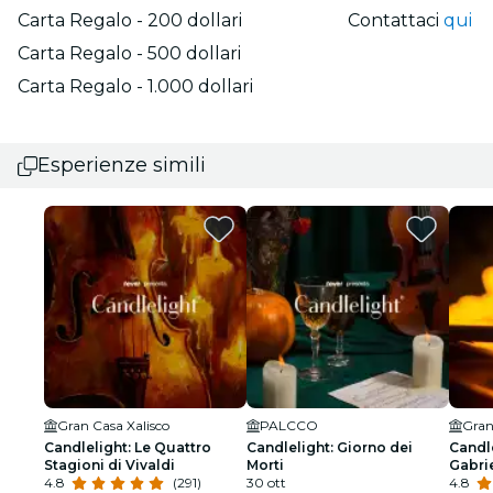
Carta Regalo - 200 dollari
Contattaci
qui
Carta Regalo - 500 dollari
Carta Regalo - 1.000 dollari
Esperienze simili
Gran Casa Xalisco
PALCCO
Gran
Candlelight: Le Quattro
Candlelight: Giorno dei
Candle
Stagioni di Vivaldi
Morti
Gabri
4.8
(291)
30 ott
4.8