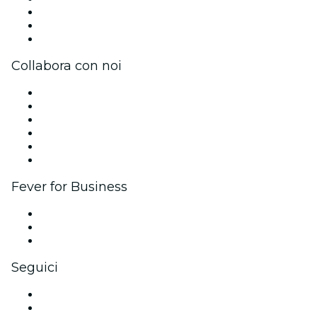
Borse di studio Fever per l'eccellenza
Carte regalo
Centro assistenza
Collabora con noi
Gestisci il tuo evento
Pubblica il tuo evento
Eventi aziendali & benefit
Programma di affiliazione
Programma Ambassador e Influencer
Brand partnership
Fever for Business
Eventi privati e biglietti di gruppo
Benefit aziendali
Gift card e voucher aziendali
Seguici
Facebook
X (Twitter)