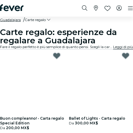
Guadalajara
Carte regalo
Carte regalo: esperienze da
regalare a Guadalajara
Fare il regalo perfetto è più semplice di quanto pensi. Scegli la carta regalo, seleziona l'importo e regala un momento indimenticabile. Zero stress, massima flessibilità, successo garantito.
Leggi di più
Buon compleanno! - Carta regalo
Ballet of Lights - Carta regalo
Special Edition
Da
300,00 MX$
Da
200,00 MX$