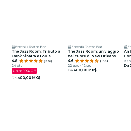
Escenik Teatro Bar
Escenik Teatro Bar
Es
The Jazz Room: Tributo a
The Jazz Room: un viaggio
An 
Frank Sinatra e Louis
nel cuore di New Orleans
Com
Armstrong
4.8
(106)
4.6
(164)
l’al
10 o
24 ott
22 ago - 12 set
Da
Da
400,00 MX$
Up to 10% Off
Da
400,00 MX$