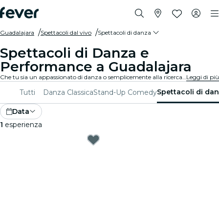
Guadalajara
Spettacoli dal vivo
Spettacoli di danza
Spettacoli di Danza e
Performance a Guadalajara
Che tu sia un appassionato di danza o semplicemente alla ricerca di una serata unica, Guadalajara ha qualcosa da offrire per tutti. Dalla danza contemporanea al balletto, ci sono innumerevoli compagnie e produzioni tra cui scegliere.
Leggi di più
Spettacoli di da
Tutti
Danza Classica
Stand-Up Comedy
Data
1
esperienza