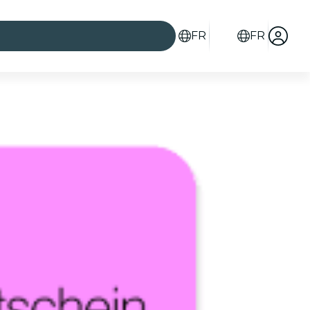
FR
FR