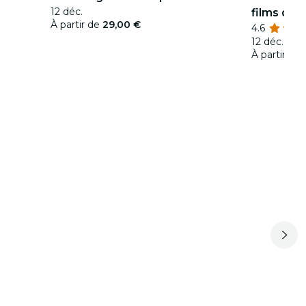
12 déc.
films de 
À partir de
29,00 €
4.6
12 déc.
À partir de