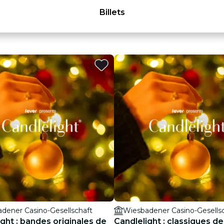
Billets
dener Casino-Gesellschaft
Wiesbadener Casino-Gesells
ght : bandes originales de
Candlelight : classiques d