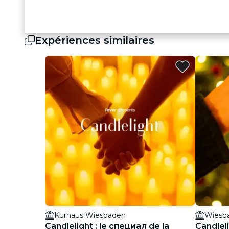
Expériences similaires
Kurhaus Wiesbaden
Wiesba
Candlelight : le специал de la
Candleli