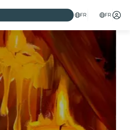
FR
FR