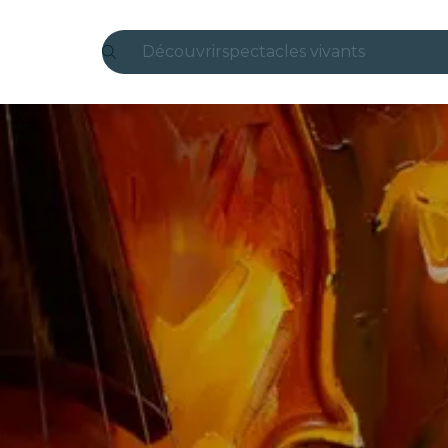
Découvrir
spectacles vivants
Madrid
Candlelight
Londres
expériences et villes
São Paulo
expositions
Séoul
visites urbaines
concerts