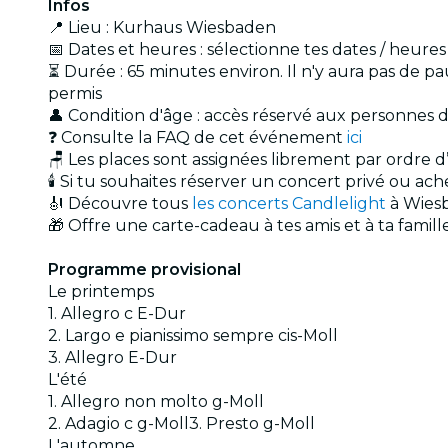
Infos
📍 Lieu : Kurhaus Wiesbaden
📅 Dates et heures : sélectionne tes dates / heure
⏳ Durée : 65 minutes environ. Il n'y aura pas de p
permis
👤 Condition d'âge : accès réservé aux personnes 
❓ Consulte la FAQ de cet événement
ici
🪑 Les places sont assignées librement par ordre d’
🕯️ Si tu souhaites réserver un concert privé ou a
🎻 Découvre tous
les concerts Candlelight
à Wies
🎁 Offre une carte-cadeau à tes amis et à ta famil
Programme provisional
Le printemps
1. Allegro c E-Dur
2. Largo e pianissimo sempre cis-Moll
3. Allegro E-Dur
L'été
1. Allegro non molto g-Moll
2. Adagio c g-Moll3. Presto g-Moll
L'automne