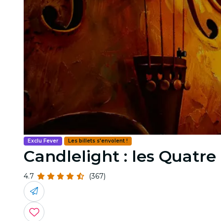
Exclu Fever
Les billets s'envolent !
Candlelight : les Quatre
4.7
(367)