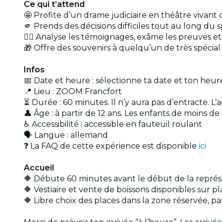
Ce qui t’attend
🤩 Profite d’un drame judiciaire en théâtre vivant o
🫵 Prends des décisions difficiles tout au long du
🕵️‍♂️ Analyse les témoignages, exâme les preuves
🎁 Offre des souvenirs à quelqu’un de très spécia
Infos
📅 Date et heure : sélectionne ta date et ton heur
📍 Lieu : ZOOM Francfort
⏳ Durée : 60 minutes. Il n’y aura pas d’entracte. L
👤 Âge : à partir de 12 ans. Les enfants de moins 
♿ Accessibilité : accessible en fauteuil roulant
🗣️ Langue : allemand
❓ La FAQ de cette expérience est disponible
ici
Accueil
🔶 Débute 60 minutes avant le début de la représ
🔶 Vestiaire et vente de boissons disponibles sur pl
🔶 Libre choix des places dans la zone réservée, p