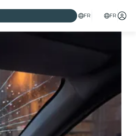
FR
FR