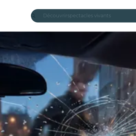
Découvrir
spectacles vivants
Madrid
Candlelight
Londres
expériences et villes
São Paulo
expositions
Séoul
visites urbaines
concerts