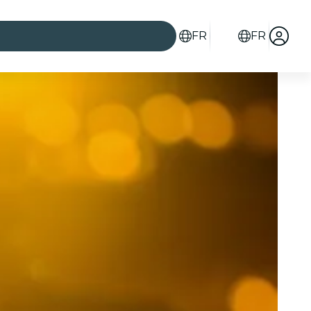
FR
FR