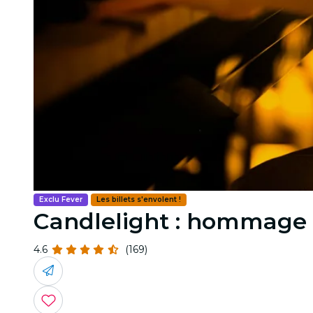
Exclu Fever
Les billets s'envolent !
Candlelight : hommage 
4.6
(169)