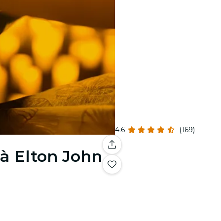
4.6
(169)
à Elton John