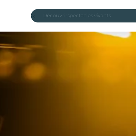
Découvrir
spectacles vivants
Madrid
Candlelight
Londres
expériences et villes
São Paulo
expositions
Séoul
visites urbaines
concerts