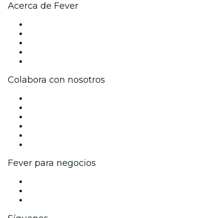
Acerca de Fever
Prensa
Únete al equipo
Impressum
Tarjetas Regalo
Centro de asistencia
Colabora con nosotros
Gestiona tu evento
Publica tu evento
Eventos y beneficios para empresas
Programa de Afiliados
Programa de embajadores e influencers
Colaboraciones de marca
Fever para negocios
Eventos privados y entradas de grupo
Beneficios corporativos
Tarjetas y cupones de regalo corporativos