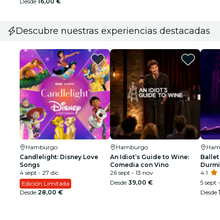
Desde
16,00 €
Descubre nuestras experiencias destacadas
Hamburgo
Hamburgo
Ham
Candlelight: Disney Love
An Idiot’s Guide to Wine:
Ballet
Songs
Comedia con Vino
Durmi
4 sept - 27 dic
26 sept - 13 nov
espec
4.1
Desde
39,00 €
5 sept 
Edición Limitada
Desde
28,00 €
Desde