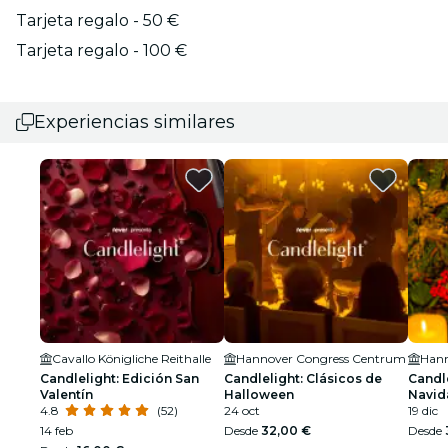
Tarjeta regalo - 50 €
Tarjeta regalo - 100 €
Experiencias similares
Cavallo Königliche Reithalle
Hannover Congress Centrum
Hann
Candlelight: Edición San
Candlelight: Clásicos de
Candle
Valentín
Halloween
Navid
4.8
(52)
24 oct
19 dic
14 feb
Desde
32,00 €
Desde