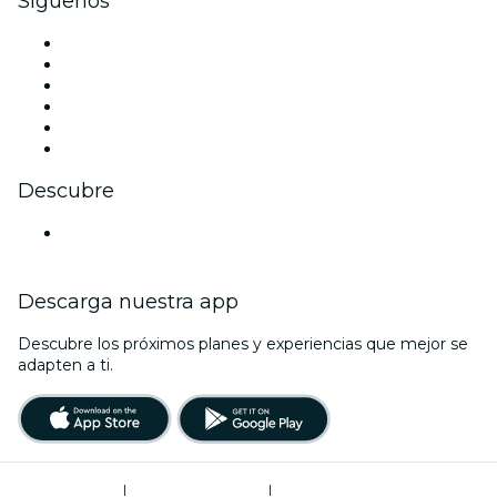
Síguenos
Facebook
X (Twitter)
Instagram
TikTok
LinkedIn
Youtube
Descubre
Locales y espacios de eventos en Hanovre
Descarga nuestra app
Descubre los próximos planes y experiencias que mejor se
adapten a ti.
Términos de uso
|
Política de privacidad
|
Administrador de cookies