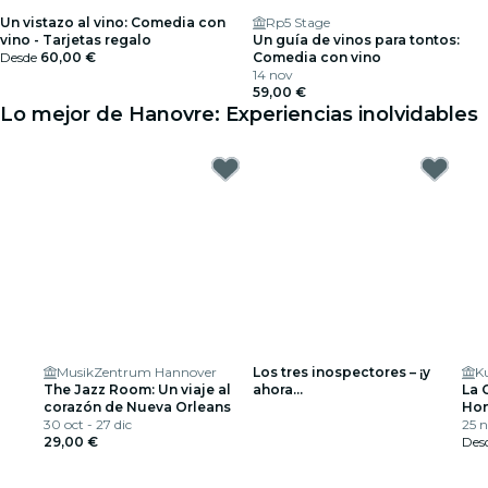
Un vistazo al vino: Comedia con
Rp5 Stage
vino - Tarjetas regalo
Un guía de vinos para tontos:
Desde
60,00 €
Comedia con vino
14 nov
59,00 €
Lo mejor de Hanovre: Experiencias inolvidables
MusikZentrum Hannover
Los tres inospectores – ¡y
K
The Jazz Room: Un viaje al
ahora...
La 
corazón de Nueva Orleans
Hon
30 oct - 27 dic
Pel
25 
29,00 €
He
Des