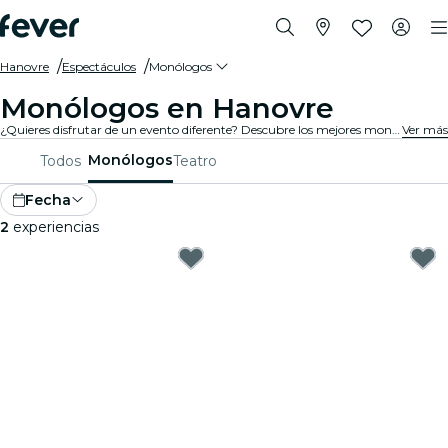
Hanovre
Espectáculos
Monólogos
Monólogos en Hanovre
¿Quieres disfrutar de un evento diferente? Descubre los mejores monólogos en Hanovre, y elige el que quieras entre una variada programación repartida por distintas salas de la ciudad.
Ver más
Monólogos
Todos
Teatro
Fecha
2
experiencias