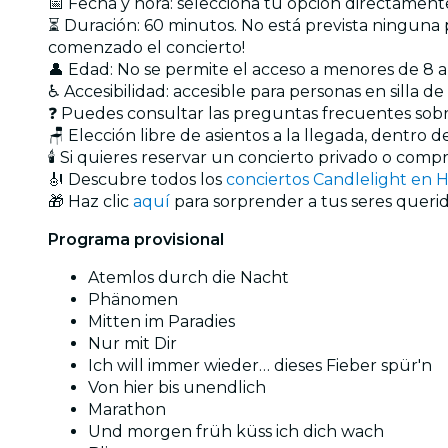
📅 Fecha y hora: selecciona tu opción directament
⏳ Duración: 60 minutos. No está prevista ninguna p
comenzado el concierto!
👤 Edad: No se permite el acceso a menores de 8
♿ Accesibilidad: accesible para personas en silla d
❓ Puedes consultar las preguntas frecuentes sob
🪑 Elección libre de asientos a la llegada, dentro 
🕯️ Si quieres reservar un concierto privado o com
🎻 Descubre todos los
conciertos Candlelight en 
🎁 Haz clic
aquí
para sorprender a tus seres querid
Programa provisional
Atemlos durch die Nacht
Phänomen
Mitten im Paradies
Nur mit Dir
Ich will immer wieder… dieses Fieber spür'n
Von hier bis unendlich
Marathon
Und morgen früh küss ich dich wach