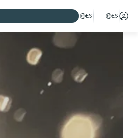
ES
ES