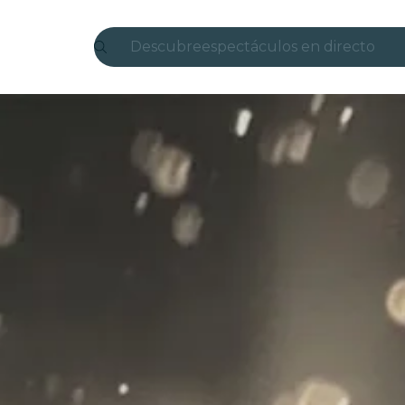
Descubre
espectáculos en directo
Madrid
candlelight
Londres
experiencias y ciudades
São Paulo
exposiciones
Seúl
recorridos por la ciudad
conciertos