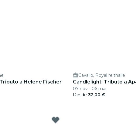
he
Cavallo, Royal reithalle
 Tributo a Helene Fischer
Candlelight: Tributo a A
07 nov - 06 mar
Desde
32,00 €