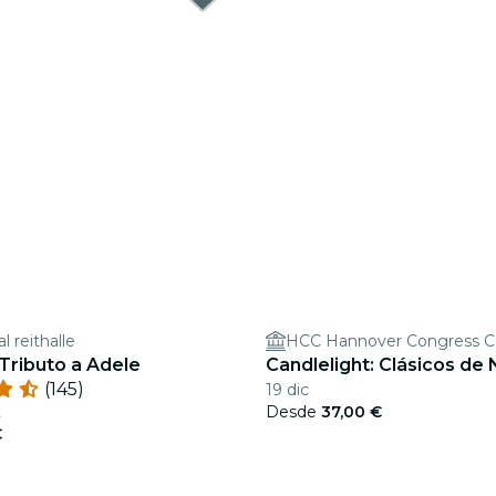
l reithalle
HCC Hannover Congress 
 Tributo a Adele
Candlelight: Clásicos de
(145)
19 dic
t
Desde
37,00 €
€