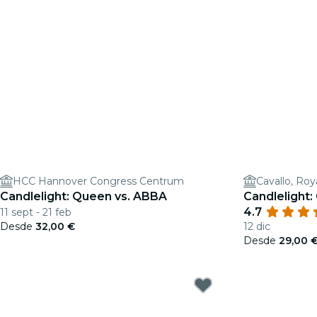
HCC Hannover Congress Centrum
Cavallo, Roya
Candlelight: Queen vs. ABBA
Candlelight:
4.7
11 sept - 21 feb
Desde
32,00 €
12 dic
Desde
29,00 