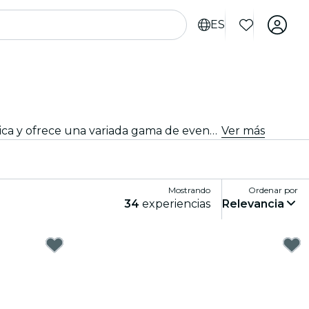
ES
Desde locales íntimos hasta las salas de conciertos más emblemáticas de la ciudad, Hanovre vive al son de la música y ofrece una variada gama de eventos para todos los gustos y estilos.
Ver más
Mostrando
Ordenar por
34
experiencias
Relevancia