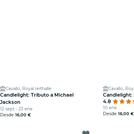
Cavallo, Royal reithalle
Cavallo, Roya
Candlelight: Tributo a Michael
Candlelight:
4.8
Jackson
10 ene
12 sept - 23 ene
Desde
16,00 €
Desde
16,00 €