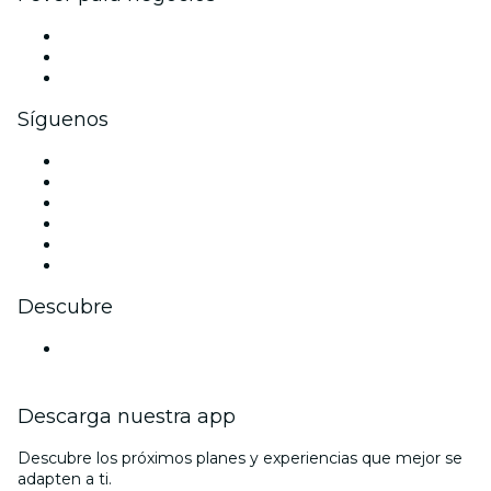
Eventos privados y entradas de grupo
Beneficios corporativos
Tarjetas y cupones de regalo corporativos
Síguenos
Facebook
X (Twitter)
Instagram
TikTok
LinkedIn
Youtube
Descubre
Locales y espacios de eventos en Dresde
Descarga nuestra app
Descubre los próximos planes y experiencias que mejor se
adapten a ti.