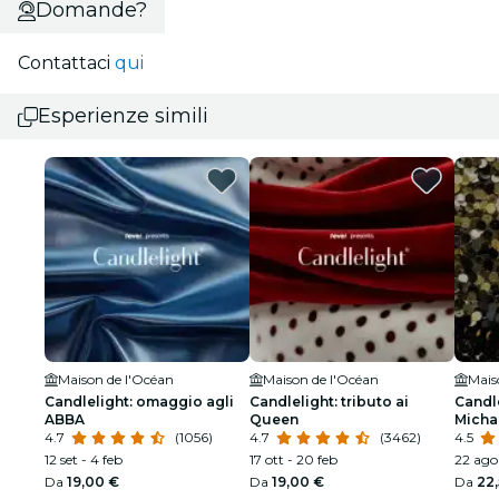
Domande?
Contattaci
qui
Esperienze simili
Maison de l'Océan
Maison de l'Océan
Mais
Candlelight: omaggio agli
Candlelight: tributo ai
Candl
ABBA
Queen
Micha
4.7
(1056)
4.7
(3462)
4.5
12 set - 4 feb
17 ott - 20 feb
22 ago 
Da
19,00 €
Da
19,00 €
Da
22