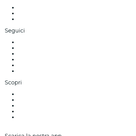
Eventi privati e biglietti di gruppo
Benefit aziendali
Gift card e voucher aziendali
Seguici
Facebook
X (Twitter)
Instagram
TikTok
LinkedIn
Youtube
Scopri
Luoghi a Parigi
Oggi
Domani
Questa settimana
Questo fine settimana