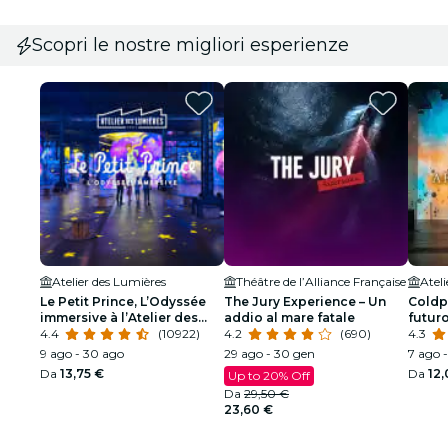
Scopri le nostre migliori esperienze
Atelier des Lumières
Théâtre de l’Alliance Française
Atel
Le Petit Prince, L’Odyssée
The Jury Experience – Un
Coldpl
immersive à l’Atelier des
addio al mare fatale
futuro
Lumières
4.4
(10922)
4.2
(690)
Lumiè
4.3
9 ago - 30 ago
29 ago - 30 gen
7 ago -
Da
13,75 €
Da
12
Up to 20% Off
Da
29,50 €
23,60 €