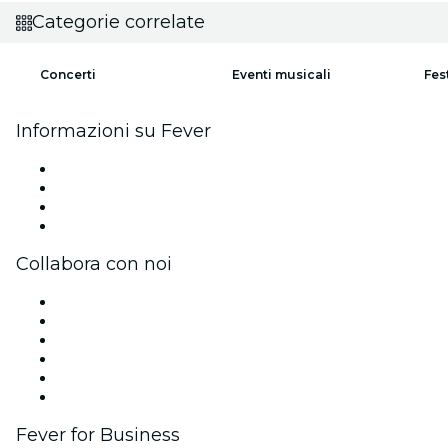
Categorie correlate
Concerti
Eventi musicali
Fes
Informazioni su Fever
Stampa
Unisciti al team
Carte regalo
Centro assistenza
Collabora con noi
Gestisci il tuo evento
Pubblica il tuo evento
Eventi aziendali & benefit
Programma di affiliazione
Programma Ambassador e Influencer
Brand partnership
Fever for Business