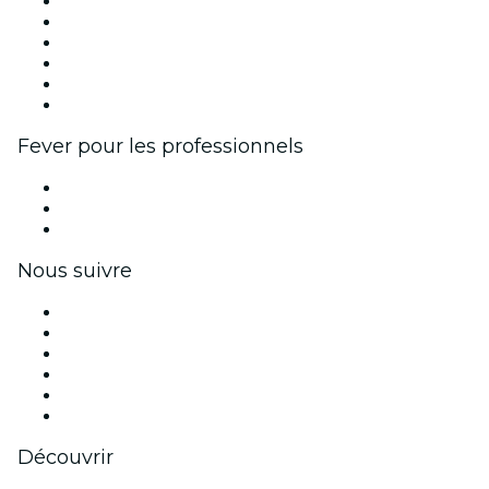
Fever Zone
Publiez votre événement
Événements d'entreprise et avantages
Programme d'affiliation
Programme d'ambassadeurs et d'influenceurs
Partenariats avec des marques
Fever pour les professionnels
Événements privés et billets de groupe
Avantages pour les entreprises
Coupons et cartes cadeaux pour les entreprises
Nous suivre
Facebook
X (Twitter)
Instagram
TikTok
LinkedIn
Youtube
Découvrir