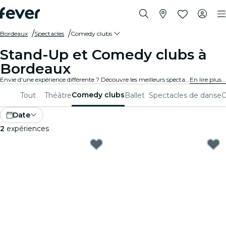
Bordeaux
Spectacles
Comedy clubs
Stand-Up et Comedy clubs à
Bordeaux
Envie d'une expérience différente ? Découvre les meilleurs spectacles comiques de stand-up et comedy clubs à Bordeaux et choisis celui que tu préfères parmi tous ceux disponibles dans ta ville.
En lire plus...
Comedy clubs
Tout
Théâtre
Ballet
Spectacles de danse
C
Date
2
expériences