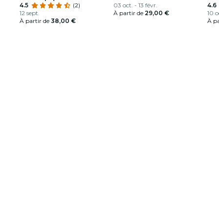
intéressant en soirée
4.5
(2)
spectacle étincelant
03 oct. - 13 févr.
Lou
4.6
12 sept.
À partir de
29,00 €
10 o
À partir de
38,00 €
À pa