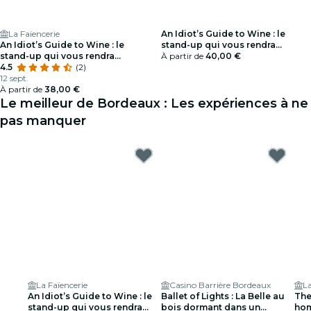
La Faïencerie
An Idiot’s Guide to Wine : le
An Idiot’s Guide to Wine : le
stand-up qui vous rendra
stand-up qui vous rendra
intéressant en soirée - Carte
À partir de
40,00 €
intéressant en soirée
4.5
(2)
Cadeau
12 sept.
À partir de
38,00 €
Le meilleur de Bordeaux : Les expériences à ne
pas manquer
La Faïencerie
Casino Barrière Bordeaux
La
An Idiot’s Guide to Wine : le
Ballet of Lights : La Belle au
The
stand-up qui vous rendra
bois dormant dans un
hom