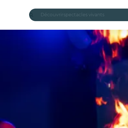
Découvrir
spectacles vivants
Madrid
Candlelight
Londres
expériences et villes
São Paulo
expositions
Séoul
visites urbaines
concerts