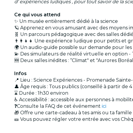
d' expériences ludiques , pour tout savoir de la 
Ce qui vous attend
✨ Un musée entièrement dédié à la science
🪐 Apprenez en vous amusant avec des moyens immer
🧬 Un parcours pédagogique avec des salles dédiée
👨‍👩‍👧‍👧 Une expérience ludique pour petits et g
🌍 Un audio-guide possible sur demande pour le
💫 Des simulateurs de réalité virtuelle en option -
🆕 Deux salles inédites : “Climat" et "Aurores Boréal
Infos
📍 Lieu : Science Expériences - Promenade Saint
👤 Âge requis : Tous publics (conseillé à partir de 4
⌛ Durée : 1h30 environ
♿ Accessibilité : accessible aux personnes à mobili
❓Consulte la FAQ de cet événement
ici
🎁 Offre une carte-cadeau à tes amis ou ta famille
🎫 Vous pouvez régler votre entrée avec vos Chèq