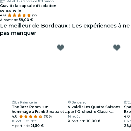
GRAVITI - Centre de flottaison
Graviti : la capsule d'isolation
sensorielle
4.8
(22)
À partir de
59,00 €
Le meilleur de Bordeaux : Les expériences à ne
pas manquer
La Faïencerie
Bergerac
E
The Jazz Room : un
Vivaldi : Les Quatre Saisons
Spa
hommage à Frank Sinatra et à
par l'Orchestre Classik
Exp
Louis Armstrong
4.6
(186)
Ensemble
14 août
4.0
10 oct. - 05 déc.
À partir de
10,00 €
06 a
À partir de
21,50 €
28,