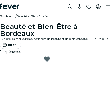
Bordeaux
Beauté et Bien-Être
Beauté et Bien-Être à
Bordeaux
Explore les meilleures expériences de beauté et de bien-être que Bordeaux a à offrir ! Laisse-toi tenter par toute une gamme d'expériences de chouchoutage, notamment des spas revitalisants, des retraites holistiques et des salons de coiffure parmi les plus réputés. Tu es prêt·e à te sentir détendu·e et rajeuni·e ? Allez, fais-toi plaisir... tu le mérites !
En lire plus...
Date
1
expérience