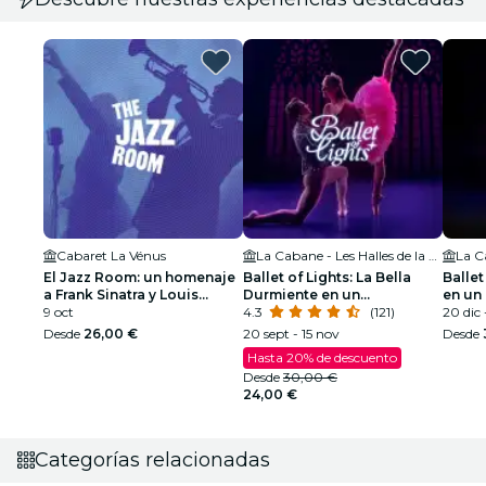
Cabaret La Vénus
La Cabane - Les Halles de la Cartoucherie
El Jazz Room: un homenaje
Ballet of Lights: La Bella
Ballet
a Frank Sinatra y Louis
Durmiente en un
en un
Armstrong
9 oct
espectáculo deslumbrante
4.3
(121)
deslu
20 dic 
Desde
26,00 €
20 sept - 15 nov
Desde
Hasta 20% de descuento
Desde
30,00 €
24,00 €
Categorías relacionadas