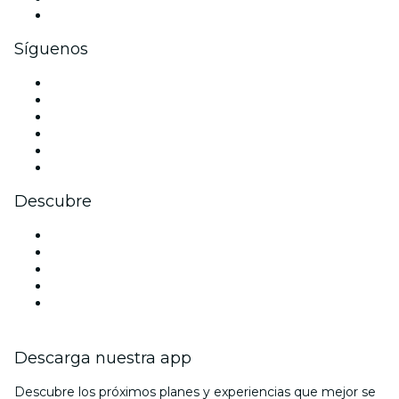
Tarjetas y cupones de regalo corporativos
Síguenos
Facebook
X (Twitter)
Instagram
TikTok
LinkedIn
Youtube
Descubre
Locales y espacios de eventos en Toulouse
Hoy
Mañana
Esta semana
Este fin de semana
Descarga nuestra app
Descubre los próximos planes y experiencias que mejor se