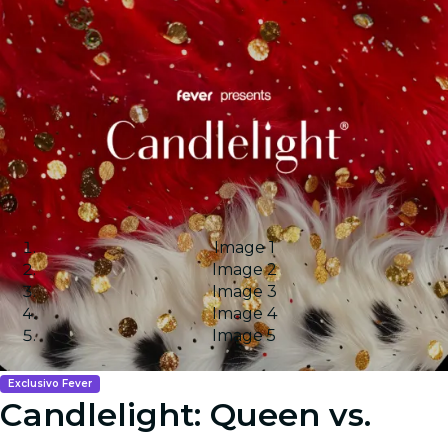
Image 1
Image 2
Image 3
Image 4
Image 5
Exclusivo Fever
Candlelight: Queen vs.