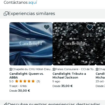
Contáctanos
aquí
Experiencias similares
Chapelle du CHU Hôtel-Dieu Saint-Jacques
Palais Consulaire - CCI de Toulouse
Chap
Candlelight: Queen vs.
Candlelight: Tributo a
Candle
ABBA
Michael Jackson
Micha
5.0
(3)
9 ago
23 oct 
11 sept - 6 feb
Desde
35,00 €
Desde
Desde
30,00 €
Descubre nuestras experiencias destacadas