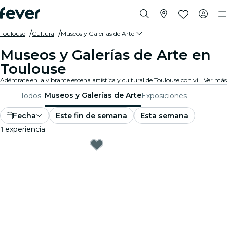
Toulouse
Cultura
Museos y Galerías de Arte
Museos y Galerías de Arte en
Toulouse
Adéntrate en la vibrante escena artística y cultural de Toulouse con visitas a reconocidas galerías de arte y museos. Experimenta colecciones y exposiciones diversas que inspiran y cautivan.
Ver más
Museos y Galerías de Arte
Todos
Exposiciones
Fecha
Este fin de semana
Esta semana
1
experiencia