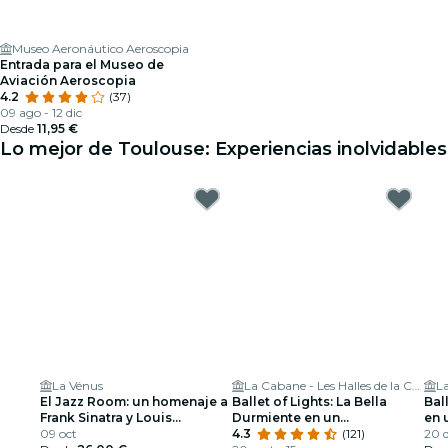
Museo Aeronáutico Aeroscopia
Entrada para el Museo de
Aviación Aeroscopia
4.2
(37)
09 ago - 12 dic
Desde
11,95 €
Lo mejor de Toulouse: Experiencias inolvidables
La Vénus
La Cabane - Les Halles de la Cartoucherie
El Jazz Room: un homenaje a
Ballet of Lights: La Bella
Bal
Frank Sinatra y Louis
Durmiente en un
en 
Armstrong
09 oct
espectáculo deslumbrante
4.3
(121)
des
20 d