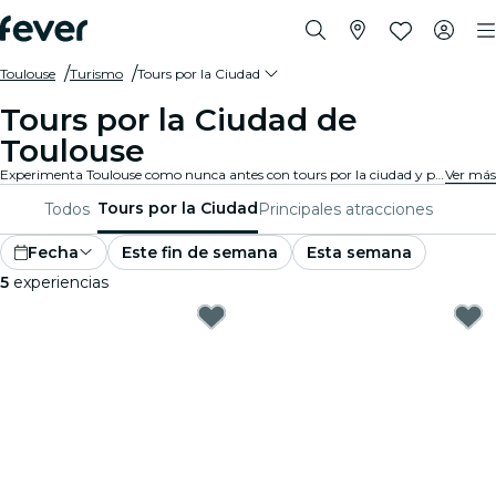
Toulouse
Turismo
Tours por la Ciudad
Tours por la Ciudad de
Toulouse
Experimenta Toulouse como nunca antes con tours por la ciudad y paquetes turísticos. Mientras exploras los famosos monumentos, gemas escondidas y puntos de interés locales de Toulouse, descubrirás las historias que dan vida a la ciudad.
Ver más
Tours por la Ciudad
Todos
Principales atracciones
Fecha
Este fin de semana
Esta semana
5
experiencias