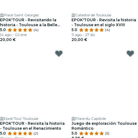
Place Saint Georges
Catedral de Toulouse
EPOK'TOUR - Revisitando la
EPOK'TOUR - Revisita la historia
historia - Toulouse a la Belle
- Toulouse en el siglo XVIII
Époque
5.0
(4)
5.0
(4)
14 ago - 02 ene
11 ago - 27 dic
20,00 €
20,00 €
Epok'Tour Toulouse
Place du Capitole
EPOK'TOUR - Revisita la historia
Juego de exploración: Toulouse
- Toulouse en el Renacimiento
Romántico
5.0
(2)
5.0
(5)