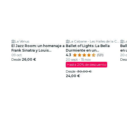
La Vénus
La Cabane - Les Halles de la Cartoucherie
El Jazz Room: un homenaje a
Ballet of Lights: La Bella
Bal
Frank Sinatra y Louis
Durmiente en un
en 
Armstrong
09 oct
espectáculo deslumbrante
4.3
(121)
des
20 d
Desde
26,00 €
20 sept - 15 nov
Des
Hasta 20% de descuento
Desde
30,00 €
24,00 €