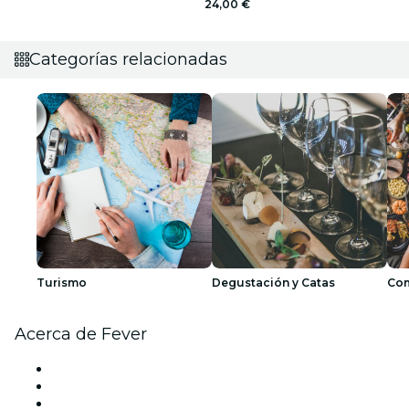
24,00 €
Categorías relacionadas
Turismo
Degustación y Catas
Com
Acerca de Fever
Prensa
Únete al equipo
Tarjetas Regalo