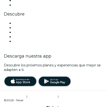
LinkedIn
Youtube
Descubre
Locales y espacios de eventos en Toulouse
Hoy
Mañana
Esta semana
Este fin de semana
Descarga nuestra app
Descubre los próximos planes y experiencias que mejor se
adapten a ti.
Términos de uso
|
Política de privacidad
|
Administrador de cookies
©2026 - Fever