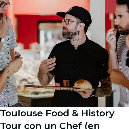
Image 1
Image 2
Image 3
Image 4
Image 5
Image 6
Image 7
Image 8
Image 9
Image 10
Image 11
Toulouse Food & History
Tour con un Chef (en