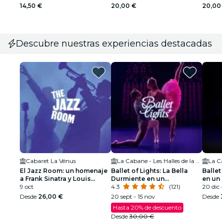
14,50 €
20,00 €
20,00
Descubre nuestras experiencias destacadas
Cabaret La Vénus
La Cabane - Les Halles de la Cartoucherie
El Jazz Room: un homenaje
Ballet of Lights: La Bella
Ballet
a Frank Sinatra y Louis
Durmiente en un
en un
Armstrong
9 oct
espectáculo deslumbrante
4.3
(121)
deslu
20 dic 
Desde
26,00 €
20 sept - 15 nov
Desde
Hasta 20% de descuento
Desde
30,00 €