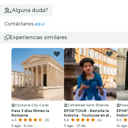
¿Alguna duda?
Contáctanos
aquí
Experiencias similares
Occitanie City Cards
Cathédrale Saint-Étienne
Plac
Pass 3 días Nîmes la
EPOK'TOUR - Revisita la
EPOK'
Romaine
historia - Toulouse en el
histor
4.3
(3)
siglo XVIII
5.0
(4)
Belle
5.0
9 ago - 6 nov
11 ago - 27 dic
14 ago 