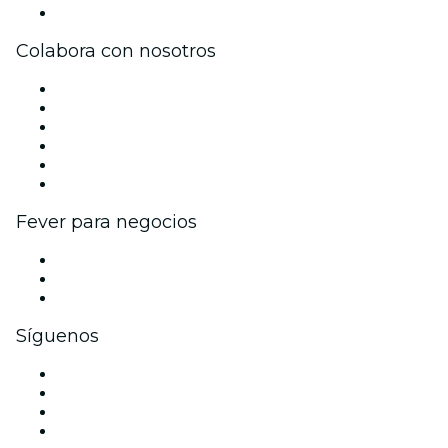
Centro de asistencia
Colabora con nosotros
Gestiona tu evento
Publica tu evento
Eventos y beneficios para empresas
Programa de Afiliados
Programa de embajadores e influencers
Colaboraciones de marca
Fever para negocios
Eventos privados y entradas de grupo
Beneficios corporativos
Tarjetas y cupones de regalo corporativos
Síguenos
Facebook
X (Twitter)
Instagram
TikTok