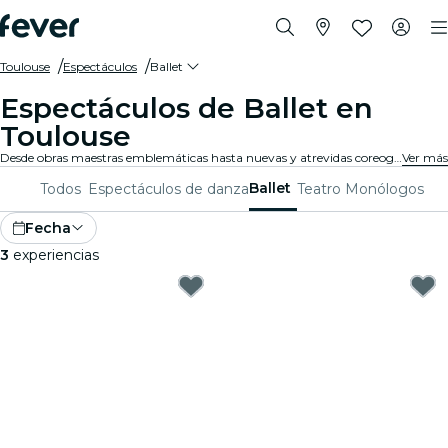
Toulouse
Espectáculos
Ballet
Espectáculos de Ballet en
Toulouse
Desde obras maestras emblemáticas hasta nuevas y atrevidas coreografías, Toulouse ofrece una variada gama de espectáculos de ballet para cautivar a públicos de todas las edades. Piérdete en los impresionantes movimientos, el asombroso vestuario y la emotiva narrativa que definen esta exquisita forma de arte.
Ver más
Ballet
Todos
Espectáculos de danza
Teatro
Monólogos
Fecha
3
experiencias