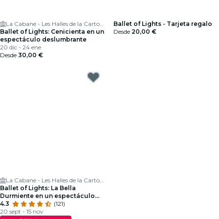
La Cabane - Les Halles de la Cartoucherie
Ballet of Lights - Tarjeta regalo
Ballet of Lights: Cenicienta en un
Desde
20,00 €
espectáculo deslumbrante
20 dic - 24 ene
Desde
30,00 €
La Cabane - Les Halles de la Cartoucherie
Ballet of Lights: La Bella
Durmiente en un espectáculo
deslumbrante
4.3
(121)
20 sept - 15 nov