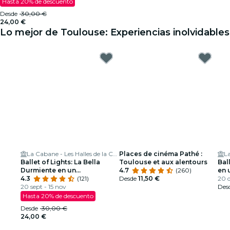
Hasta 20% de descuento
Desde
30,00 €
24,00 €
Lo mejor de Toulouse: Experiencias inolvidables
La Cabane - Les Halles de la Cartoucherie
Places de cinéma Pathé :
Ballet of Lights: La Bella
Toulouse et aux alentours
Bal
Durmiente en un
4.7
(260)
en 
espectáculo deslumbrante
4.3
(121)
Desde
11,50 €
des
20 d
20 sept - 15 nov
Des
Hasta 20% de descuento
Desde
30,00 €
24,00 €