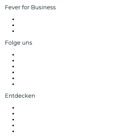
Fever for Business
Privatveranstaltungen & Gruppentickets
Firmenvorteile
Firmengeschenkkarten und -gutscheine
Folge uns
Facebook
X (Twitter)
Instagram
TikTok
LinkedIn
YouTube
Entdecken
Veranstaltungsorte in Toulouse
Heute
Morgen
Diese Woche
Dieses Wochenende