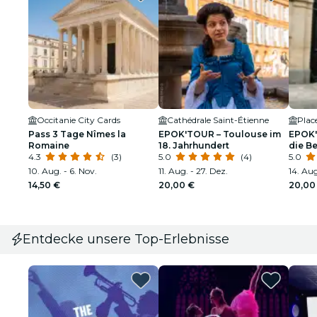
Occitanie City Cards
Cathédrale Saint-Étienne
Plac
Pass 3 Tage Nîmes la
EPOK'TOUR – Toulouse im
EPOK'
Romaine
18. Jahrhundert
die B
4.3
(3)
5.0
(4)
Toulo
5.0
10. Aug. - 6. Nov.
11. Aug. - 27. Dez.
14. Aug
14,50 €
20,00 €
20,00
Entdecke unsere Top-Erlebnisse