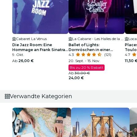
Cabaret La Vénus
La Cabane - Les Halles de la Cartoucherie
Loca
Die Jazz Room: Eine
Ballet of Lights:
Place
Hommage an Frank Sinatra
Dornröschen in einer
Toulo
und Louis Armstrong
9. Okt.
funkelnden Show
4.3
(121)
4.7
Ab
26,00 €
20. Sept. - 15. Nov.
11,50 
Bis zu 20 % Rabatt
Ab
30,00 €
24,00 €
Verwandte Kategorien