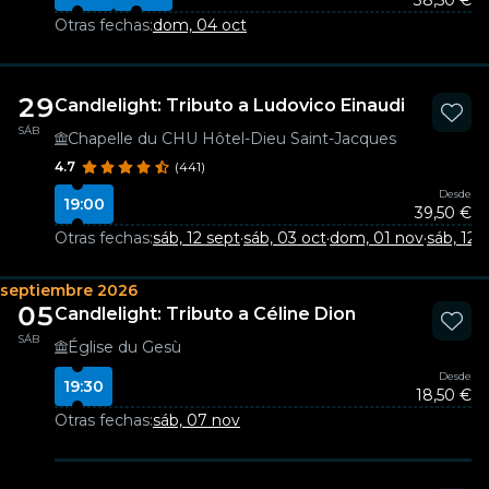
38,50 €
Otras fechas:
dom, 04 oct
29
Candlelight: Tributo a Ludovico Einaudi
SÁB
Chapelle du CHU Hôtel-Dieu Saint-Jacques
4.7
(441)
Desde
19:00
39,50 €
Otras fechas:
sáb, 12 sept
·
sáb, 03 oct
·
dom, 01 nov
·
sáb, 12 d
septiembre 2026
05
Candlelight: Tributo a Céline Dion
SÁB
Église du Gesù
Desde
19:30
18,50 €
Otras fechas:
sáb, 07 nov