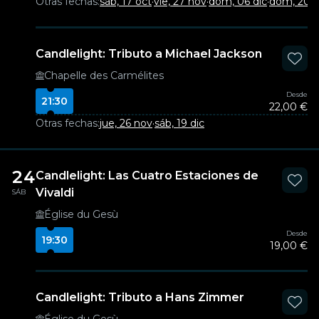
Otras fechas:
sáb, 17 oct
·
vie, 27 nov
·
dom, 06 dic
·
dom, 20 d
Candlelight: Tributo a Michael Jackson
Chapelle des Carmélites
Desde
21:30
22,00 €
Otras fechas:
jue, 26 nov
·
sáb, 19 dic
24
Candlelight: Las Cuatro Estaciones de
Vivaldi
SÁB
Église du Gesù
Desde
19:30
19,00 €
Candlelight: Tributo a Hans Zimmer