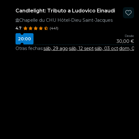
Candlelight: Tributo a Ludovico Einaudi
Chapelle du CHU Hôtel-Dieu Saint-Jacques
4.7
(441)
Desde
20:00
30,00 €
Otras fechas:
sáb, 29 ago
·
sáb, 12 sept
·
sáb, 03 oct
·
dom, 01 