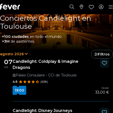
Conciertos Candlelight en
Toulouse
+100 ciudades
en todo el mundo.
+3M
de asistentes.
agosto 2026
Filtros
07
Candlelight: Coldplay & Imagine
Dragons
VIE
Palais Consulaire - CCI de Toulouse
4.6
(638)
Desde
19:00
33,00 €
Candlelight: Disney Journeys