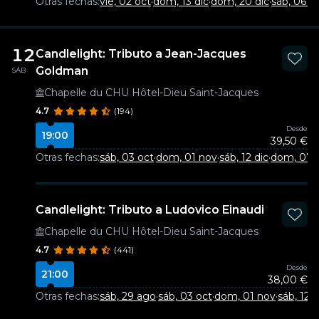
Otras fechas:
vie, 02 oct
·
dom, 13 dic
·
dom, 20 dic
·
sáb, 06 f
12
Candlelight: Tributo a Jean-Jacques
Goldman
SÁB
Chapelle du CHU Hôtel-Dieu Saint-Jacques
4.7
(194)
Desde
19:00
39,50 €
Otras fechas:
sáb, 03 oct
·
dom, 01 nov
·
sáb, 12 dic
·
dom, 07 
Candlelight: Tributo a Ludovico Einaudi
Chapelle du CHU Hôtel-Dieu Saint-Jacques
4.7
(441)
Desde
21:00
38,00 €
Otras fechas:
sáb, 29 ago
·
sáb, 03 oct
·
dom, 01 nov
·
sáb, 12 d