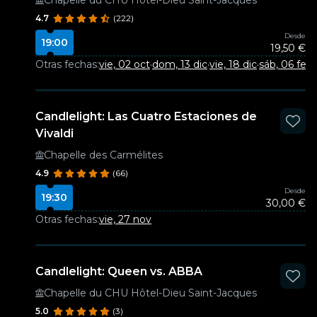
Chapelle du CHU Hôtel-Dieu Saint-Jacques
4.7
(222)
Desde
19:00
19,50 €
Otras fechas:
vie, 02 oct
·
dom, 13 dic
·
vie, 18 dic
·
sáb, 06 feb
Candlelight: Las Cuatro Estaciones de
Vivaldi
Chapelle des Carmélites
4.9
(66)
Desde
19:30
30,00 €
Otras fechas:
vie, 27 nov
Candlelight: Queen vs. ABBA
Chapelle du CHU Hôtel-Dieu Saint-Jacques
5.0
(3)