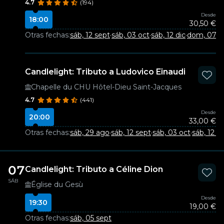
4.7
(194)
Desde
18:00
30,50 €
Otras fechas:
sáb, 12 sept
·
sáb, 03 oct
·
sáb, 12 dic
·
dom, 07 f
Candlelight: Tributo a Ludovico Einaudi
Chapelle du CHU Hôtel-Dieu Saint-Jacques
4.7
(441)
Desde
20:00
33,00 €
Otras fechas:
sáb, 29 ago
·
sáb, 12 sept
·
sáb, 03 oct
·
sáb, 12 di
07
Candlelight: Tributo a Céline Dion
SÁB
Église du Gesù
Desde
19:30
19,00 €
Otras fechas:
sáb, 05 sept