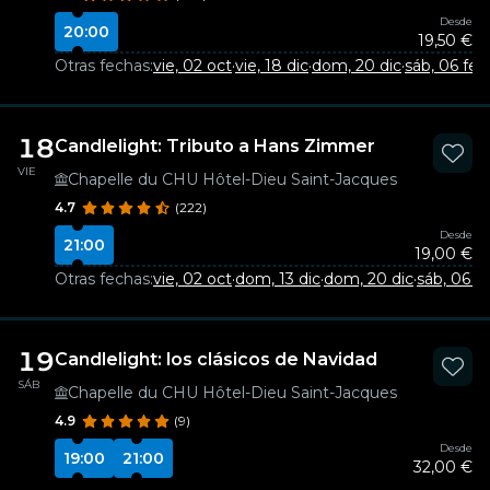
Desde
20:00
19,50 €
Otras fechas:
vie, 02 oct
·
vie, 18 dic
·
dom, 20 dic
·
sáb, 06 feb
18
Candlelight: Tributo a Hans Zimmer
VIE
Chapelle du CHU Hôtel-Dieu Saint-Jacques
4.7
(222)
Desde
21:00
19,00 €
Otras fechas:
vie, 02 oct
·
dom, 13 dic
·
dom, 20 dic
·
sáb, 06 f
19
Candlelight: los clásicos de Navidad
SÁB
Chapelle du CHU Hôtel-Dieu Saint-Jacques
4.9
(9)
Desde
19:00
21:00
32,00 €