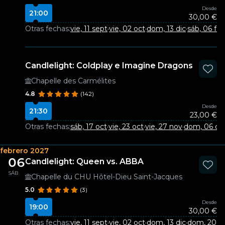
Desde
21:00
30,00 €
Otras fechas:
vie, 11 sept
·
vie, 02 oct
·
dom, 13 dic
·
sáb, 06 fe
Candlelight: Coldplay e Imagine Dragons
Chapelle des Carmélites
4.8
(142)
Desde
21:30
23,00 €
Otras fechas:
sáb, 17 oct
·
vie, 23 oct
·
vie, 27 nov
·
dom, 06 dic
febrero 2027
06
Candlelight: Queen vs. ABBA
SÁB
Chapelle du CHU Hôtel-Dieu Saint-Jacques
5.0
(3)
Desde
19:00
30,00 €
Otras fechas:
vie, 11 sept
·
vie, 02 oct
·
dom, 13 dic
·
dom, 20 di