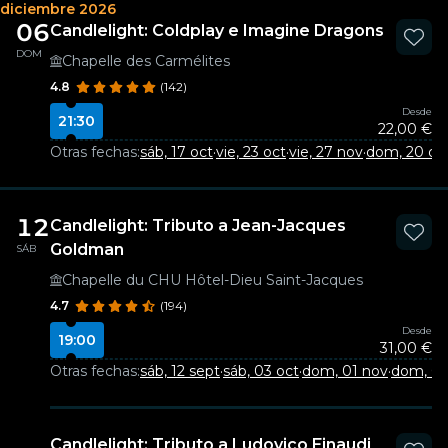
diciembre 2026
06
Candlelight: Coldplay e Imagine Dragons
DOM
Chapelle des Carmélites
4.8
(142)
Desde
21:30
22,00 €
Otras fechas:
sáb, 17 oct
·
vie, 23 oct
·
vie, 27 nov
·
dom, 20 dic
12
Candlelight: Tributo a Jean-Jacques
Goldman
SÁB
Chapelle du CHU Hôtel-Dieu Saint-Jacques
4.7
(194)
Desde
19:00
31,00 €
Otras fechas:
sáb, 12 sept
·
sáb, 03 oct
·
dom, 01 nov
·
dom, 07
Candlelight: Tributo a Ludovico Einaudi