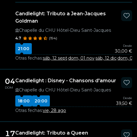
Candlelight: Tributo a Jean-Jacques
Goldman
Chapelle du CHU Hôtel-Dieu Saint-Jacques
4.7
(194)
Desde
21:00
30,00 €
Otras fechas:
sáb, 12 sept
·
dom, 01 nov
·
sáb, 12 dic
·
dom, 07 
04
Candlelight : Disney - Chansons d'amour
DOM
Chapelle du CHU Hôtel-Dieu Saint-Jacques
Desde
18:00
20:00
39,50 €
Otras fechas:
vie, 28 ago
17
Candlelight: Tributo a Queen