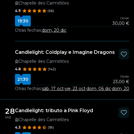
Chapelle des Carmélites
4.9
(66)
Desde
19:30
30,00 €
Otras fechas:
dom, 20 dic
Candlelight: Coldplay e Imagine Dragons
Chapelle des Carmélites
4.8
(142)
Desde
21:30
23,00 €
Otras fechas:
sáb, 17 oct
·
vie, 23 oct
·
dom, 06 dic
·
dom, 20 d
28
Candlelight: tributo a Pink Floyd
SÁB
Chapelle des Carmélites
4.3
(18)