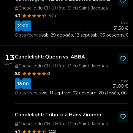
Chapelle du CHU Hôtel-Dieu Saint-Jacques
4.7
(441)
Desde
21:00
31,50 €
Otras fechas:
sáb, 29 ago
·
sáb, 12 sept
·
sáb, 03 oct
·
dom, 01 
13
Candlelight: Queen vs. ABBA
DOM
Chapelle du CHU Hôtel-Dieu Saint-Jacques
5.0
(3)
Desde
18:00
31,00 €
Otras fechas:
vie, 11 sept
·
vie, 02 oct
·
dom, 20 dic
·
sáb, 06 fe
Candlelight: Tributo a Hans Zimmer
Chapelle du CHU Hôtel-Dieu Saint-Jacques
4.7
(222)