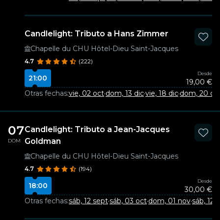
Candlelight: Tributo a Hans Zimmer
Chapelle du CHU Hôtel-Dieu Saint-Jacques
4.7
(222)
Desde
21:00
19,00 €
Otras fechas:
vie, 02 oct
·
dom, 13 dic
·
vie, 18 dic
·
dom, 20 dic
07
Candlelight: Tributo a Jean-Jacques
Goldman
DOM
Chapelle du CHU Hôtel-Dieu Saint-Jacques
4.7
(194)
Desde
18:00
30,00 €
Otras fechas:
sáb, 12 sept
·
sáb, 03 oct
·
dom, 01 nov
·
sáb, 12 d