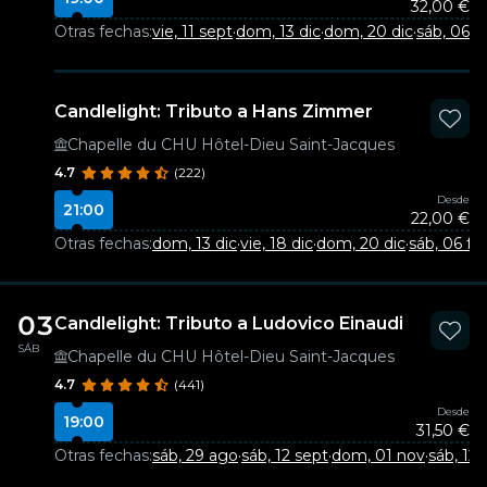
32,00 €
Otras fechas:
vie, 11 sept
·
dom, 13 dic
·
dom, 20 dic
·
sáb, 06 f
Candlelight: Tributo a Hans Zimmer
Chapelle du CHU Hôtel-Dieu Saint-Jacques
4.7
(222)
Desde
21:00
22,00 €
Otras fechas:
dom, 13 dic
·
vie, 18 dic
·
dom, 20 dic
·
sáb, 06 fe
03
Candlelight: Tributo a Ludovico Einaudi
SÁB
Chapelle du CHU Hôtel-Dieu Saint-Jacques
4.7
(441)
Desde
19:00
31,50 €
Otras fechas:
sáb, 29 ago
·
sáb, 12 sept
·
dom, 01 nov
·
sáb, 12 