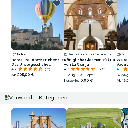
Madrid
Real Fábrica de Cristales de la Granja
Boreal Balloons: Erleben Sie
Königliche Glasmanufaktur
Welte
Das Unvergessliche
von La Granja
Vaque
Erlebnis Einer Ballonfahrt!
4.7
(19)
4.7
(608)
4.9
Ab
205,00 €
11. Aug. - 30. Sept.
16. Aug
Kostenlos
0,00 €
Ab
15,
Verwandte Kategorien