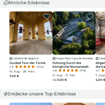
Ähnliche Erlebnisse
Catedral de Segovia
Museo Real Casa de Moneda de Segovia
Cate
Guided Tour der Türme
Führung Durch die
Allge
4.9
(244)
Königliche Münzanstalt
die K
4.8
(176)
Bisch
4.7
10. Aug. - 28. März
12. Aug. - 31. Dez.
9. Aug
7,00 €
Ab
5,00 €
4,00 
Entdecke unsere Top-Erlebnisse