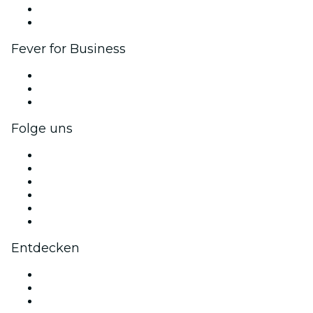
Botschafter & Influencer-Programm
Markenpartnerschaften
Fever for Business
Privatveranstaltungen & Gruppentickets
Firmenvorteile
Firmengeschenkkarten und -gutscheine
Folge uns
Facebook
X (Twitter)
Instagram
TikTok
LinkedIn
YouTube
Entdecken
Veranstaltungsorte in Segovia
Heute
Morgen