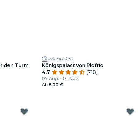
Palacio Real
ch den Turm
Königspalast von Riofrío
4.7
(718)
07 Aug. - 01 Nov.
Ab
5,00 €