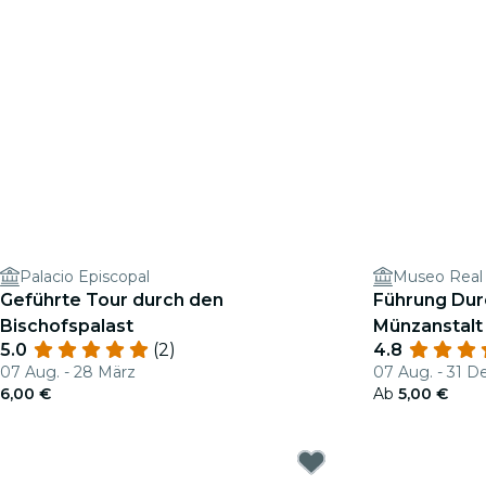
Palacio Episcopal
Museo Real
Geführte Tour durch den
Führung Durc
Bischofspalast
Münzanstalt
5.0
(2)
4.8
07 Aug. - 28 März
07 Aug. - 31 D
6,00 €
Ab
5,00 €