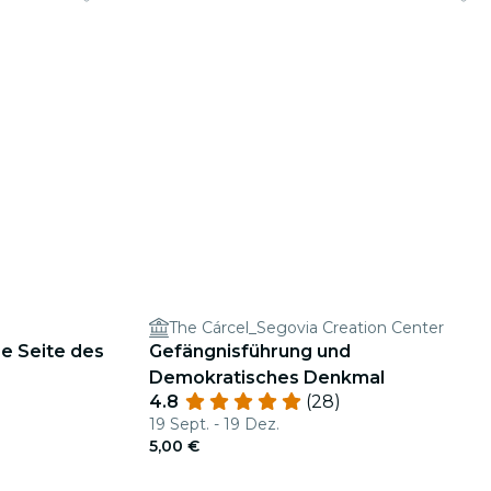
The Cárcel_Segovia Creation Center
e Seite des
Gefängnisführung und
Demokratisches Denkmal
4.8
(28)
19 Sept. - 19 Dez.
5,00 €