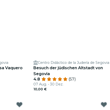
govia
Centro Didáctico de la Judería de Segovia
asa Vaquero
Besuch der jüdischen Altstadt von
Segovia
4.8
(57)
07 Aug. - 30 Dez.
10,00 €