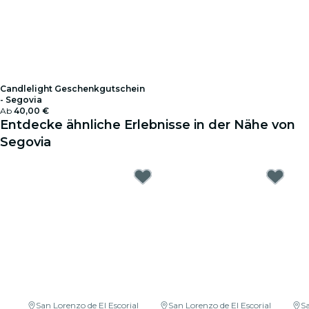
Candlelight Geschenkgutschein
- Segovia
Ab
40,00 €
Entdecke ähnliche Erlebnisse in der Nähe von
Segovia
San Lorenzo de El Escorial
San Lorenzo de El Escorial
Sa