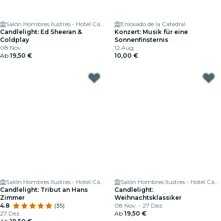
Salón Hombres Ilustres - Hotel Cándido Segovia
Enlosado de la Catedral
Candlelight: Ed Sheeran &
Konzert: Musik für eine
Coldplay
Sonnenfinsternis
08 Nov.
12 Aug.
Ab
19,50 €
10,00 €
Salón Hombres Ilustres - Hotel Cándido Segovia
Salón Hombres Ilustres - Hotel Cándido Segovia
Candlelight: Tribut an Hans
Candlelight:
Zimmer
Weihnachtsklassiker
4.8
(35)
08 Nov. - 27 Dez.
27 Dez.
Ab
19,50 €