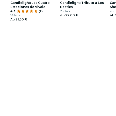
Candlelight: Las Cuatro
Candlelight: Tributo a Los
Can
Estaciones de Vivaldi
Beatles
She
4.3
(15)
23 Jan.
28 N
14 Nov.
Ab
22,00 €
Ab
Ab
21,50 €