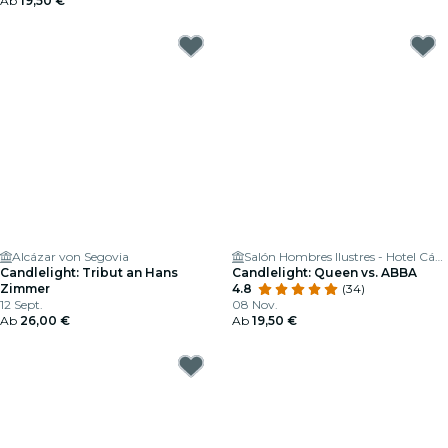
Ab
19,50 €
Alcázar von Segovia
Salón Hombres Ilustres - Hotel Cándido Segovia
Candlelight: Tribut an Hans
Candlelight: Queen vs. ABBA
Zimmer
4.8
(34)
12 Sept.
08 Nov.
Ab
26,00 €
Ab
19,50 €