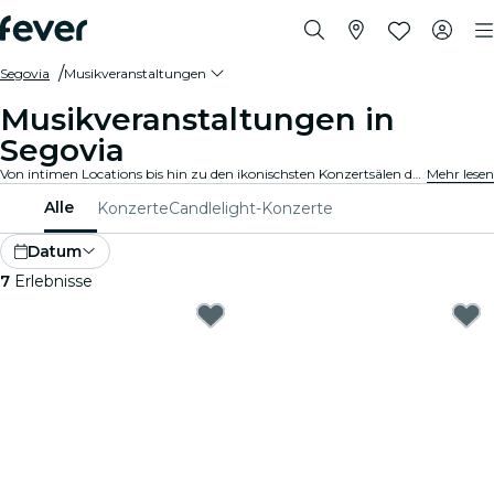
Segovia
Musikveranstaltungen
Musikveranstaltungen in
Segovia
Von intimen Locations bis hin zu den ikonischsten Konzertsälen der Stadt, Segovia pulsiert mit der Musik und bietet ein vielfältiges Veranstaltungsangebot für jeden Geschmack und Stil.
Mehr lesen
Alle
Konzerte
Candlelight-Konzerte
Datum
7
Erlebnisse