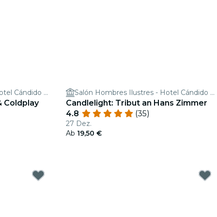
Salón Hombres Ilustres - Hotel Cándido Segovia
Salón Hombres Ilustres - Hotel Cándido Segovia
& Coldplay
Candlelight: Tribut an Hans Zimmer
4.8
(35)
27 Dez.
Ab
19,50 €