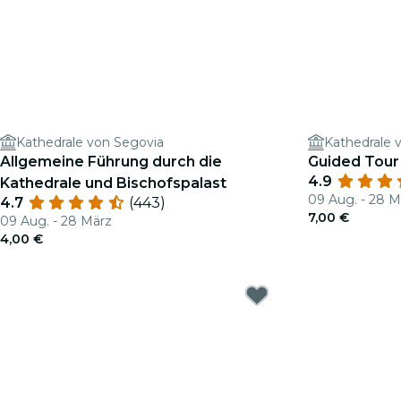
Kathedrale von Segovia
Kathedrale 
Allgemeine Führung durch die
Guided Tour
4.9
Kathedrale und Bischofspalast
09 Aug. - 28 M
4.7
(443)
7,00 €
09 Aug. - 28 März
4,00 €