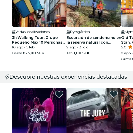
Varias localizaciones
Ryssgården
Mynt
3h Walking Tour, Grupo
Excursión de senderismo en
Old T
Pequeño Máx 10 Personas
la reserva natural con
Stan, 
Estocolmo
10 ago - 5 feb
almuerzo con fuego
9 ago - 31 dic
Pequ
5.0
Desde
625,00 SEK
1250,00 SEK
9 ago -
Gratis
Descubre nuestras experiencias destacadas