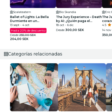
Scalateatern
Bio Skandia
Eric
Ballet of Lights: La Bella
The Jury Experience – Death
The Ja
Durmiente en un
by AI: ¿Quién paga el
coraz
espectáculo deslumbrante
13 sept - 4 oct
precio?
18 oct - 6 dic
4.5
Desde
300,00 SEK
14 nov 
Hasta 20% de descuento
Desde
255,00 SEK
350,0
204,00 SEK
Categorías relacionadas