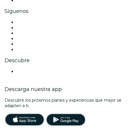
Tarjetas y cupones de regalo corporativos
Síguenos
Facebook
X (Twitter)
Instagram
TikTok
LinkedIn
Youtube
Descubre
Locales y espacios de eventos en Estocolmo
Descarga nuestra app
Descubre los próximos planes y experiencias que mejor se
adapten a ti.