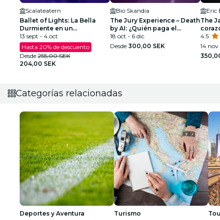
Scalateatern
Bio Skandia
Eric
Ballet of Lights: La Bella
The Jury Experience – Death
The Ja
Durmiente en un
by AI: ¿Quién paga el
coraz
espectáculo deslumbrante
13 sept - 4 oct
precio?
18 oct - 6 dic
4.5
Desde
300,00 SEK
14 nov 
Hasta 20% de descuento
Desde
255,00 SEK
350,0
204,00 SEK
Categorías relacionadas
Deportes y Aventura
Turismo
Tou