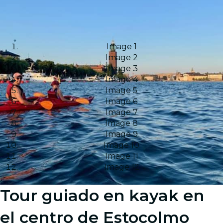
Image 1
Image 2
Image 3
Image 4
Image 5
Image 6
Image 7
Image 8
Image 9
Image 10
Image 11
Image 12
Tour guiado en kayak en
el centro de Estocolmo