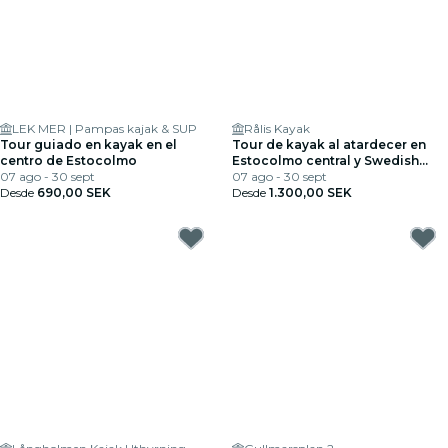
LEK MER | Pampas kajak & SUP
Rålis Kayak
Tour guiado en kayak en el
Tour de kayak al atardecer en
centro de Estocolmo
Estocolmo central y Swedish
07 ago - 30 sept
Fika
07 ago - 30 sept
Desde
690,00 SEK
Desde
1.300,00 SEK