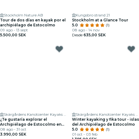
Stockholm Nature AB
Kungsbro strand 21
Tour de dos días en kayak por el
Stockholm at a Glance Tour
archipiélago de Estocolmo
5.0
(1)
09 ago - 13 sept
08 ago - 14 nov
5.500,00 SEK
Desde
635,00 SEK
Skärgårdens Kanotcenter Kayaks & Outdoor
Skärgårdens Kanotcenter Kayaks & Outdoor
¿Te gustaría explorar el
Winter kayaking y fika tour - islas
Archipiélago de Estocolmo en
del Archipiélago de Estocolmo
kayak?
08 ago - 31 oct
5.0
(1)
3.990,00 SEK
01 oct - 03 feb