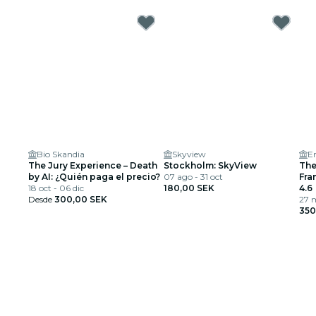
Bio Skandia
Skyview
Er
The Jury Experience – Death
Stockholm: SkyView
The
by AI: ¿Quién paga el precio?
07 ago - 31 oct
Fra
18 oct - 06 dic
180,00 SEK
Arm
4.6
Desde
300,00 SEK
27 
350