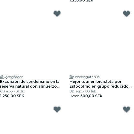
1.395,00 SEK
Ryssgården
Scheelegatan 15
Excursión de senderismo en la
Mejor tour en bicicleta por
reserva natural con almuerzo
Estocolmo en grupo reducido.
con fuego
08 ago - 31 dic
¡Inglés, Francés o Español!
08 ago - 03 feb
1.250,00 SEK
Desde
500,00 SEK