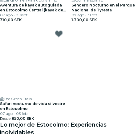
Långholmen Kajak Uthyrning
Gullmarsplan 2
Aventura de kayak autoguiada
Sendero Nocturno en el Parque
en Estocolmo Central (kayak de
Nacional de Tyresta
un solo uso)
07 ago - 21 sept
07 ago - 31 oct
310,00 SEK
1.300,00 SEK
The Green Trails
Safari nocturno de vida silvestre
en Estocolmo
07 ago - 03 feb
Desde
850,00 SEK
Lo mejor de Estocolmo: Experiencias
inolvidables