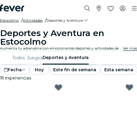
Estocolmo
Actividades
Deportes y Aventura
Deportes y Aventura en
Estocolmo
Aumenta tu adrenalina con emocionantes deportes y actividades de aventura en Estocolmo. Ya sea que te guste el senderismo, la escalada en roca o los deportes extremos, aquí lo encontrarás.
Ver más
Deportes y Aventura
Todos
Juegos
Fecha
Hoy
Este fin de semana
Esta semana
11
experiencias