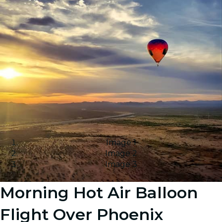
Image 1
Image 2
Image 3
Morning Hot Air Balloon
Flight Over Phoenix