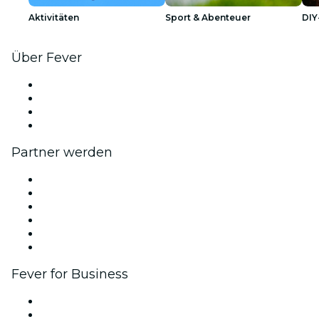
Aktivitäten
Sport & Abenteuer
DIY
Über Fever
Presse
Wir stellen ein!
Geschenkgutscheine
Hilfe-Center
Partner werden
Fever Zone
Veröffentliche dein Event
Firmenevents & -vorteile
Affiliate-Programm
Botschafter & Influencer-Programm
Markenpartnerschaften
Fever for Business
Privatveranstaltungen & Gruppentickets
Firmenvorteile