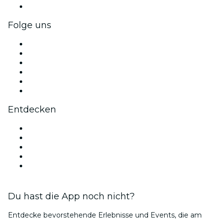
Firmengeschenkkarten und -gutscheine
Folge uns
Facebook
X (Twitter)
Instagram
TikTok
LinkedIn
YouTube
Entdecken
Veranstaltungsorte in Phoenix
Heute
Morgen
Diese Woche
Dieses Wochenende
Du hast die App noch nicht?
Entdecke bevorstehende Erlebnisse und Events, die am