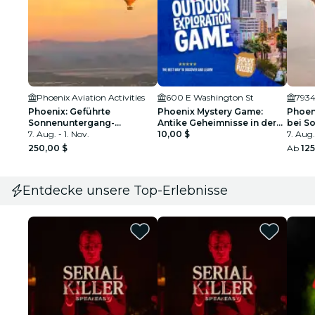
Phoenix Aviation Activities
600 E Washington St
7934
Phoenix: Geführte
Phoenix Mystery Game:
Phoen
Sonnenuntergang-
Antike Geheimnisse in der
bei S
Heißluftballonfahrt
7. Aug. - 1. Nov.
Skyline
10,00 $
7. Aug.
250,00 $
Ab
125
Entdecke unsere Top-Erlebnisse