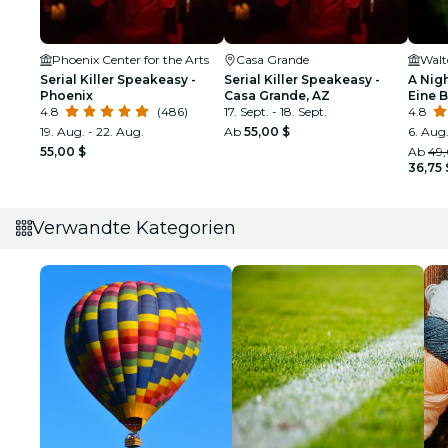
Phoenix Center for the Arts
Casa Grande
Walt
Serial Killer Speakeasy -
Serial Killer Speakeasy -
A Nigh
Phoenix
Casa Grande, AZ
Eine 
4.8
(486)
17. Sept. - 18. Sept.
4.8
19. Aug. - 22. Aug.
Ab
55,00 $
6. Aug.
55,00 $
Ab
49,
36,75 
Verwandte Kategorien