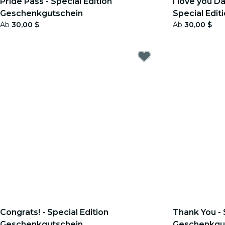
Pride Pass - Special Edition
I love you D
Geschenkgutschein
Special Edit
Ab
30,00 $
Ab
30,00 $
Congrats! - Special Edition
Thank You - 
Geschenkgutschein
Geschenkgu