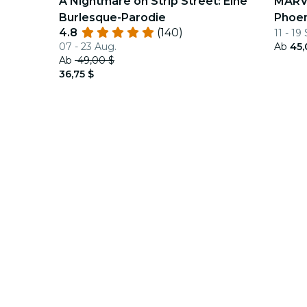
A Nightmare on Strip Street: Eine
MARVE
Burlesque-Parodie
Phoen
4.8
(140)
11 - 19
07 - 23 Aug.
Ab
45,
Ab
49,00 $
36,75 $