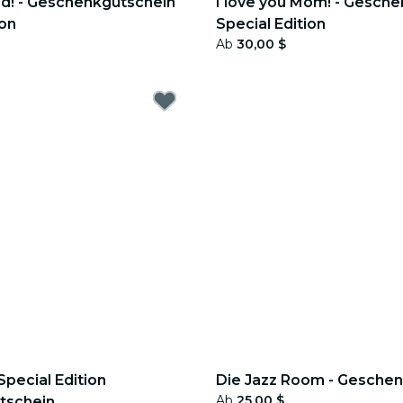
ad! - Geschenkgutschein
I love you Mom! - Gesche
ion
Special Edition
Ab
30,00 $
Special Edition
Die Jazz Room - Gesche
Ab
25,00 $
tschein