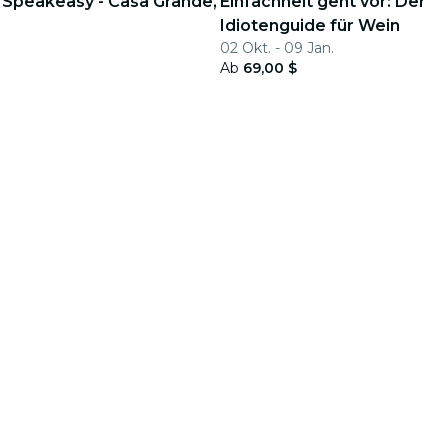
er Speakeasy - Casa Grande,
Einfachheit geht vor: Der
Idiotenguide für Wein
02 Okt. - 09 Jan.
Ab
69,00 $