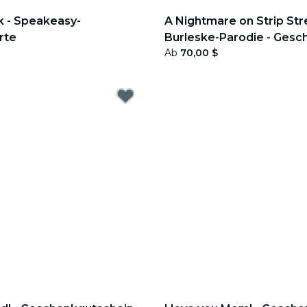
k - Speakeasy-
A Nightmare on Strip Str
rte
Burleske-Parodie - Gesc
Ab
70,00 $