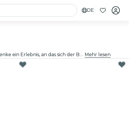
DE
Ein tolles Geschenk zu finden, muss gar nicht schwer sein. Wähle die Karte aus, passe den Betrag an und verschenke ein Erlebnis, an das sich der Beschenkte noch lange erinnern wird. Schnell, flexibel und kinderleicht.
Mehr lesen