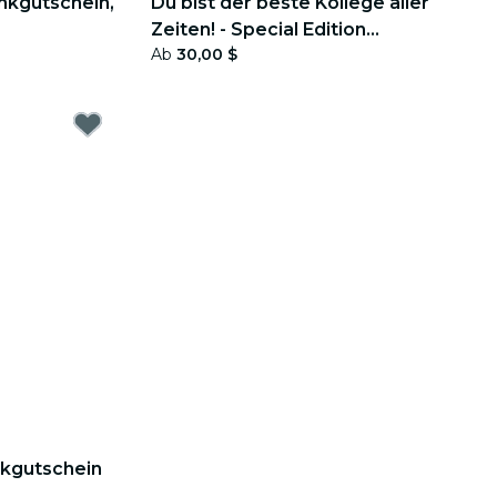
nkgutschein,
Du bist der beste Kollege aller
Zeiten! - Special Edition
Ab
30,00 $
Geschenkgutschein
nkgutschein