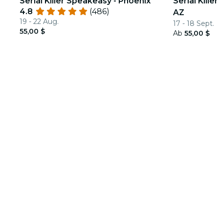
Serial Killer Speakeasy - Phoenix
Serial Kill
4.8
(486)
AZ
19 - 22 Aug.
17 - 18 Sept.
55,00 $
Ab
55,00 $