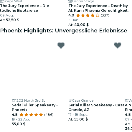
Stage West
Center Stage
The Jury Experience – Die
The Jury Experience – Death by
tödliche Bootsreise
AI: Kann Phoenix Gerechtigkeit
09 Aug.
liefern?
4.0
(337)
Ab
52,50 $
15 Jan.
Ab
40,00 $
Phoenix Highlights: Unvergessliche Erlebnisse
1202 North 3rd St
Casa Grande
W
Serial Killer Speakeasy -
Serial Killer Speakeasy - Casa
A N
Phoenix
Grande, AZ
Ein
4.8
(486)
17 - 18 Sept.
4.8
19 - 22 Aug.
Ab
55,00 $
07 -
55,00 $
Ab
36,