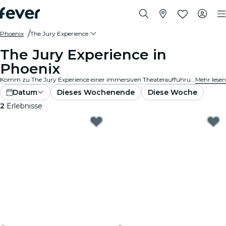
Phoenix
The Jury Experience
The Jury Experience in
Phoenix
Komm zu The Jury Experience einer immersiven Theateraufführung, bei der du Teil der Geschworenen bist. Von tödlichen Liebesdreiecken bis hin zu medizinischen Katastrophen – jeder Fall steckt voller Skandale, Drama und schockierender Wendungen. Diskutiere die Beweise, hinterfrage die Motive und entscheide: schuldig oder nicht schuldig?
Mehr lesen
Datum
Dieses Wochenende
Diese Woche
2
Erlebnisse