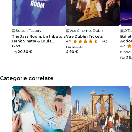
Button Factory
Vue Cinemas Dublin
O'Re
The Jazz Room: Un tributo a
Vue Dublin Tickets
Ballet
Frank Sinatra & Louis
4.7
(46)
Addor
Armstrong
13 set
spetta
4.3
Da
5,99 €
Da
20,50 €
4,90 €
8 nov -
Da
26
Categorie correlate