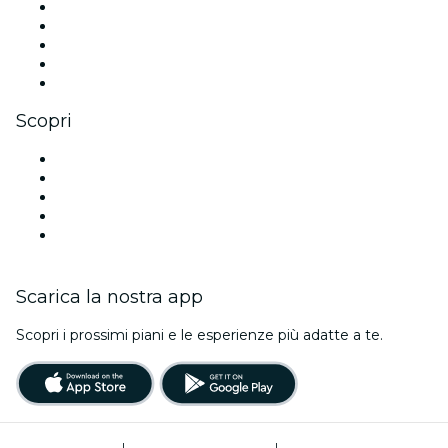
X (Twitter)
Instagram
TikTok
LinkedIn
Youtube
Scopri
Luoghi a Dublino
Oggi
Domani
Questa settimana
Questo fine settimana
Scarica la nostra app
Scopri i prossimi piani e le esperienze più adatte a te.
Termini di utilizzo
|
Informativa sulla privacy
|
Gestione dei cookie