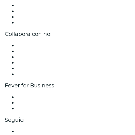
Stampa
Unisciti al team
Carte regalo
Centro assistenza
Collabora con noi
Gestisci il tuo evento
Pubblica il tuo evento
Eventi aziendali & benefit
Programma di affiliazione
Programma Ambassador e Influencer
Brand partnership
Fever for Business
Eventi privati e biglietti di gruppo
Benefit aziendali
Gift card e voucher aziendali
Seguici
Facebook