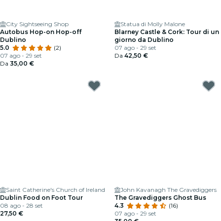
City Sightseeing Shop
Statua di Molly Malone
Autobus Hop-on Hop-off
Blarney Castle & Cork: Tour di un
Dublino
giorno da Dublino
5.0
(2)
07 ago - 29 set
07 ago - 29 set
Da
42,50 €
Da
35,00 €
Saint Catherine's Church of Ireland
John Kavanagh The Gravediggers
Dublin Food on Foot Tour
The Gravediggers Ghost Bus
08 ago - 28 set
4.3
(16)
27,50 €
07 ago - 29 set