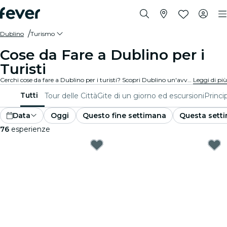
Dublino
Turismo
Cose da Fare a Dublino per i
Turisti
Cerchi cose da fare a Dublino per i turisti? Scopri Dublino un'avventura alla volta con queste esperienze emozionanti appositamente pensate per i turisti. Scopri le migliori cose da fare!
Leggi di più
Tutti
Tour delle Città
Gite di un giorno ed escursioni
Princip
Data
Oggi
Questo fine settimana
Questa sett
76
esperienze