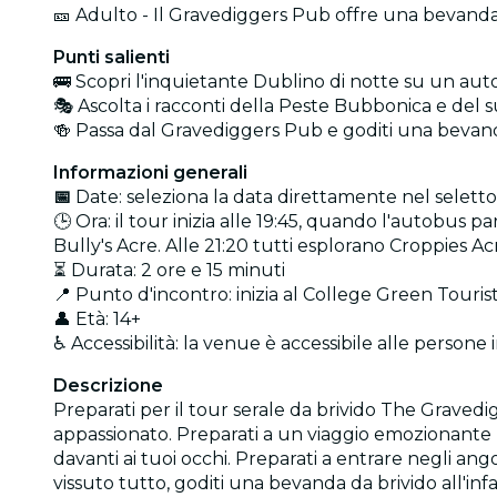
🎫 Adulto - Il Gravediggers Pub offre una bevanda
Punti salienti
🚌 Scopri l'inquietante Dublino di notte su un a
🎭 Ascolta i racconti della Peste Bubbonica e del 
🍻 Passa dal Gravediggers Pub e goditi una bevand
Informazioni generali
📅
Date: seleziona la data direttamente nel selettor
🕒 Ora: il tour inizia alle 19:45, quando l'autobus 
Bully's Acre. Alle 21:20 tutti esplorano Croppies Ac
⏳ Durata: 2 ore e 15 minuti
📍 Punto d'incontro: inizia al College Green Touris
👤 Età: 14+
♿ Accessibilità: la venue è accessibile alle persone i
Descrizione
Preparati per il tour serale da brivido The Grave
appassionato. Preparati a un viaggio emozionante m
davanti ai tuoi occhi. Preparati a entrare negli ang
vissuto tutto, goditi una bevanda da brivido all'