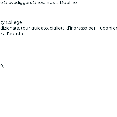
 The Gravediggers Ghost Bus, a Dublino!
ity College
zionata, tour guidato, biglietti d'ingresso per i luoghi del
 all'autista
9,