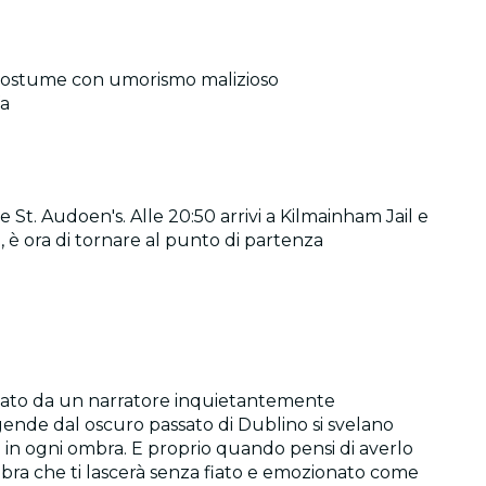
n costume con umorismo malizioso
fa
e St. Audoen's. Alle 20:50 arrivi a Kilmainham Jail e
, è ora di tornare al punto di partenza
uidato da un narratore inquietantemente
gende dal oscuro passato di Dublino si svelano
no in ogni ombra. E proprio quando pensi di averlo
bra che ti lascerà senza fiato e emozionato come