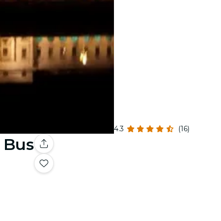
4.3
(16)
 Bus