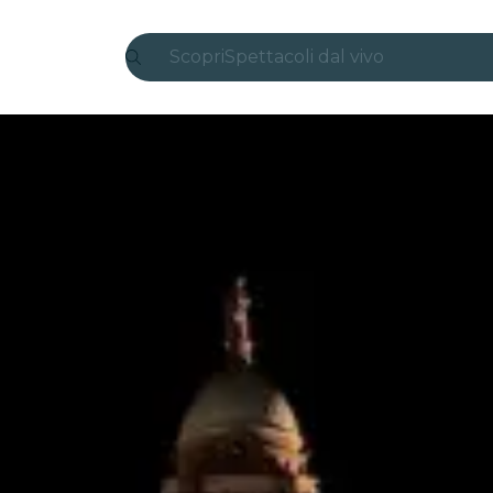
Scopri
Spettacoli dal vivo
Madrid
Candlelight
Londra
Esperienze e città
San Paolo
Mostre
Seoul
Tour città
Concerti