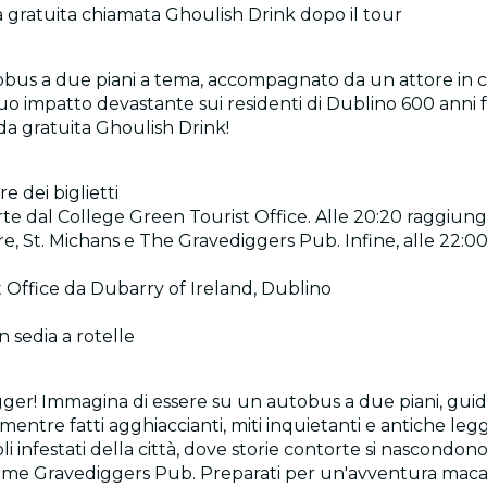
 gratuita chiamata Ghoulish Drink dopo il tour
utobus a due piani a tema, accompagnato da un attore i
suo impatto devastante sui residenti di Dublino 600 anni 
a gratuita Ghoulish Drink!
e dei biglietti
parte dal College Green Tourist Office. Alle 20:20 raggiung
re, St. Michans e The Gravediggers Pub. Infine, alle 22:00
t Office da Dubarry of Ireland, Dublino
n sedia a rotelle
digger! Immagina di essere su un autobus a due piani, g
entre fatti agghiaccianti, miti inquietanti e antiche leg
oli infestati della città, dove storie contorte si nascondo
infame Gravediggers Pub. Preparati per un'avventura maca