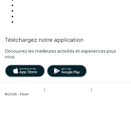
Aujourd'hui
Demain
Cette semaine
Ce week-end
Téléchargez notre application
Découvrez les meilleures activités et expériences pour
vous.
Conditions d’utilisation
|
Politique de confidentialité
|
Gestion des cookies
©2026 - Fever