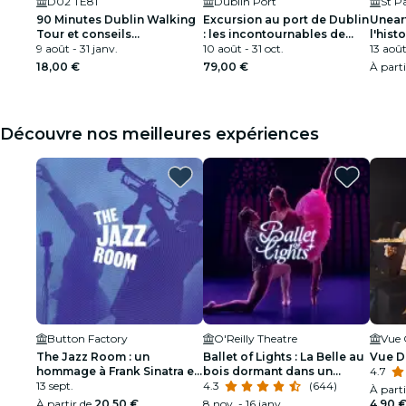
D02 TE81
Dublin Port
St P
90 Minutes Dublin Walking
Excursion au port de Dublin
Unear
Tour et conseils
: les incontournables de
l'hist
sightseeing
9 août - 31 janv.
Dublin et Glendalough
10 août - 31 oct.
caché
13 août
18,00 €
79,00 €
À part
Découvre nos meilleures expériences
Button Factory
O'Reilly Theatre
Vue 
The Jazz Room : un
Ballet of Lights : La Belle au
Vue D
hommage à Frank Sinatra et
bois dormant dans un
4.7
Louis Armstrong
13 sept.
spectacle étincelant
4.3
(644)
À part
À partir de
20,50 €
8 nov. - 16 janv.
4,90 