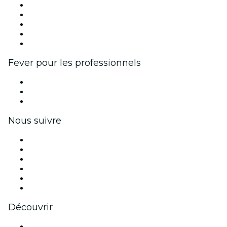
Publiez votre événement
Événements d'entreprise et avantages
Programme d'affiliation
Programme d'ambassadeurs et d'influenceurs
Partenariats avec des marques
Fever pour les professionnels
Événements privés et billets de groupe
Avantages pour les entreprises
Coupons et cartes cadeaux pour les entreprises
Nous suivre
Facebook
X (Twitter)
Instagram
TikTok
LinkedIn
Youtube
Découvrir
Lieux d'événements à Dublin