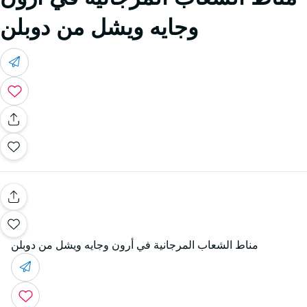
وجايه ويشل من دوبلن
مناط الشعاب المرجانية في أرون وجايه ويشل من دوبلن