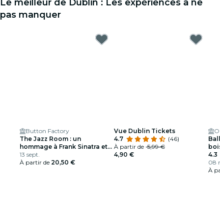
Le meilleur de Dublin : Les expériences à ne
pas manquer
Button Factory
Vue Dublin Tickets
O'
The Jazz Room : un
4.7
(46)
Ball
hommage à Frank Sinatra et
À partir de
5,99 €
boi
Louis Armstrong
13 sept.
4,90 €
spe
4.3
À partir de
20,50 €
08 n
À pa