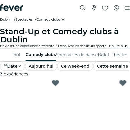
Dublin
Spectacles
Comedy clubs
Stand-Up et Comedy clubs à
Dublin
Envie d'une expérience différente ? Découvre les meilleurs spectacles comiques de stand-up et comedy clubs à Dublin et choisis celui que tu préfères parmi tous ceux disponibles dans ta ville.
En lire plus...
Comedy clubs
Tout
Spectacles de danse
Ballet
Théâtre
Date
Aujourd'hui
Ce week-end
Cette semaine
3
expériences