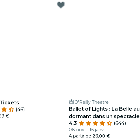
O'Reilly Theatre
 Tickets
Ballet of Lights : La Belle au
(46)
99 €
dormant dans un spectacle
4.3
(644)
étincelant
08 nov. - 16 janv.
À partir de
26,00 €