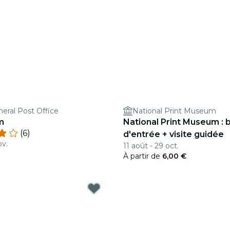
eral Post Office
National Print Museum
m
National Print Museum : bi
(6)
d'entrée + visite guidée
ov.
11 août - 29 oct.
À partir de
6,00 €