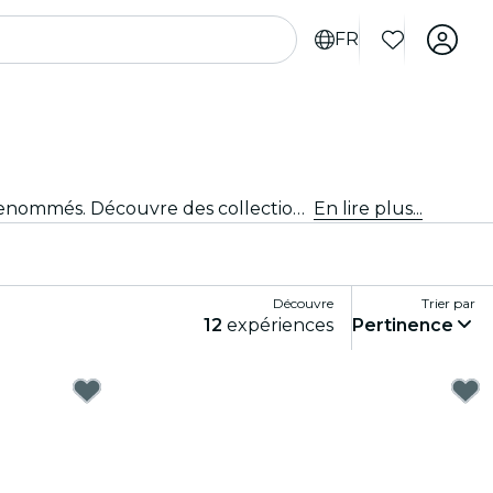
FR
Plonge dans la scène artistique et culturelle dynamique de Dublin en visitant des galeries d'art et des musées renommés. Découvre des collections et des expositions diverses qui t'inspirent et te captivent.
En lire plus...
Découvre
Trier par
12
expériences
Pertinence