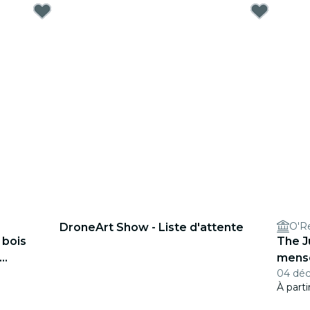
O'Re
DroneArt Show - Liste d'attente
 bois
The J
mens
04 déc
À part