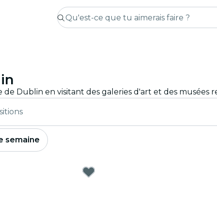
lin
itions
e semaine