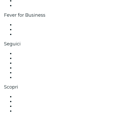
Programma Ambassador e Influencer
Brand partnership
Fever for Business
Eventi privati e biglietti di gruppo
Benefit aziendali
Gift card e voucher aziendali
Seguici
Facebook
X (Twitter)
Instagram
TikTok
LinkedIn
Youtube
Scopri
Luoghi a Montreal
Oggi
Domani
Questa settimana