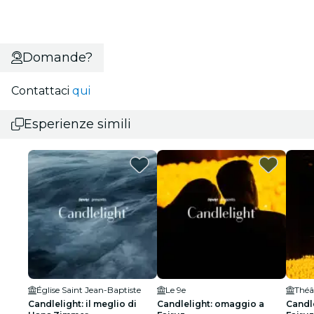
Domande?
Contattaci
qui
Esperienze simili
Église Saint Jean-Baptiste
Le 9e
Théâ
Candlelight: il meglio di
Candlelight: omaggio a
Candl