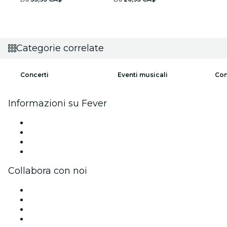
Categorie correlate
Concerti
Eventi musicali
Con
Informazioni su Fever
Stampa
Unisciti al team
Carte regalo
Centro assistenza
Collabora con noi
Gestisci il tuo evento
Pubblica il tuo evento
Eventi aziendali & benefit
Programma di affiliazione