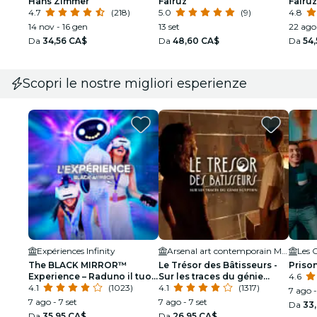
Hans Zimmer
Fairuz
Fairuz
4.7
(218)
5.0
(9)
4.8
14 nov - 16 gen
13 set
22 ago
Da
34,56 CA$
Da
48,60 CA$
Da
54
Scopri le nostre migliori esperienze
Expériences Infinity
Arsenal art contemporain Montréal
Les 
The BLACK MIRROR™
Le Trésor des Bâtisseurs -
Prison
Experience – Raduno il tuo
Sur les traces du génie
4.6
team. Immergiti nella trama
4.1
(1023)
égyptien - Montréal
4.1
(1317)
7 ago 
7 ago - 7 set
7 ago - 7 set
Da
33
Da
35,95 CA$
Da
26,95 CA$