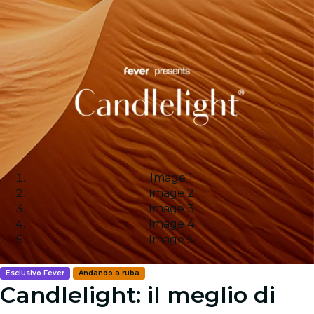
Image 1
Image 2
Image 3
Image 4
Image 5
Esclusivo Fever
Andando a ruba
Candlelight: il meglio di