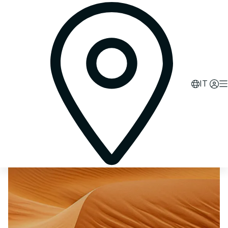
2
d
15
h
44
m
48
s
IT