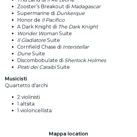
Zooster’s Breakout di
Madagascar
Supermarine di
Dunkerque
Honor de
Il Pacifico
A Dark Knight di
The Dark Knight
Wonder Woman
Suite
Il Gladiatore
Suite
Cornfield Chase di
Interstellar
Dune
Suite
Discombobulate di
Sherlock Holmes
Pirati dei Caraibi
Suite
Musicisti
Quartetto d'archi
2 violinisti
1 altsita
1 violoncellista
Mappa location