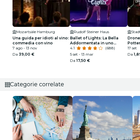
Mozartsäle Hamburg
Rudolf Steiner Haus
Stad
Una guida per idioti al vino:
Ballet of Lights: La Bella
Drone
commedia con vino
Addormentata in uno
Potte
7 ago - 13 nov
spettacolo scintillante
4.1
(688)
17 set
Da
39,00 €
5 set - 13 mar
Da
1,8
Da
17,50 €
Categorie correlate