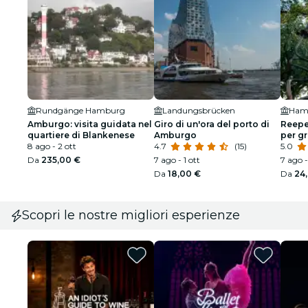
Rundgänge Hamburg
Landungsbrücken
Amburgo: visita guidata nel
Giro di un'ora del porto di
Reepe
quartiere di Blankenese
Amburgo
per g
8 ago - 2 ott
4.7
(15)
5.0
Da
235,00 €
7 ago - 1 ott
7 ago -
Da
18,00 €
Da
24
Scopri le nostre migliori esperienze