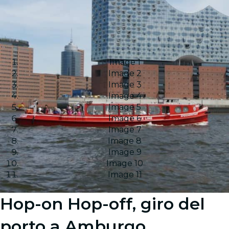
Image 1
Image 2
Image 3
Image 4
Image 5
Image 6
Image 7
Image 8
Image 9
Image 10
Image 11
Hop-on Hop-off, giro del
porto a Amburgo