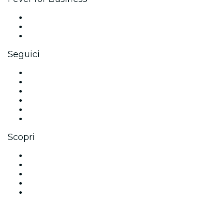
Eventi privati e biglietti di gruppo
Benefit aziendali
Gift card e voucher aziendali
Seguici
Facebook
X (Twitter)
Instagram
TikTok
LinkedIn
Youtube
Scopri
Luoghi a Amburgo
Oggi
Domani
Questa settimana
Questo fine settimana