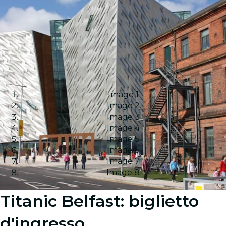
Image 1
Image 2
Image 3
Image 4
Image 5
Image 6
Image 7
Image 8
Titanic Belfast: biglietto
d'ingresso