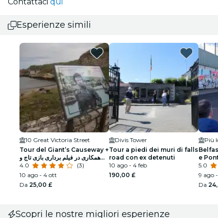
Contattaci
qui
Esperienze simili
10 Great Victoria Street
Divis Tower
Più 
Tour del Giant’s Causeway +
Tour a piedi dei muri di falls
Belfas
همکاری در فیلم برداری بازی تاج و
road con ex detenuti
e Pont
تخت از بلفاست
4.0
(3)
10 ago - 4 feb
5.0
10 ago - 4 ott
190,00 £
9 ago -
Da
25,00 £
Da
24
Scopri le nostre migliori esperienze