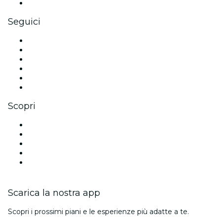
Gift card e voucher aziendali
Seguici
Facebook
X (Twitter)
Instagram
TikTok
LinkedIn
Youtube
Scopri
Luoghi a Belfast
Oggi
Domani
Questa settimana
Questo fine settimana
Scarica la nostra app
Scopri i prossimi piani e le esperienze più adatte a te.