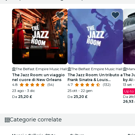
The Belfast Empire Music Hall
The Belfast Empire Music Hall
Mand
The Jazz Room: un viaggio
The Jazz Room: Un tributo a
The J
nel cuore di New Orleans
Frank Sinatra & Louis
by AI:
4.8
(54)
Armstrong
4.7
(132)
13 set 
23 ago - 3 dic
25 ott - 22 gen
Up to
Da
25,20 £
Da
25,20 £
Da
29,
26,93 
Categorie correlate