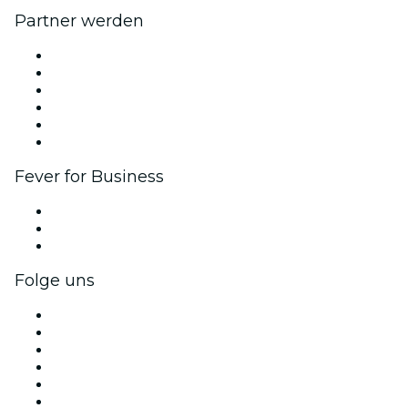
Partner werden
Fever Zone
Veröffentliche dein Event
Firmenevents & -vorteile
Affiliate-Programm
Botschafter & Influencer-Programm
Markenpartnerschaften
Fever for Business
Privatveranstaltungen & Gruppentickets
Firmenvorteile
Firmengeschenkkarten und -gutscheine
Folge uns
Facebook
X (Twitter)
Instagram
TikTok
LinkedIn
YouTube