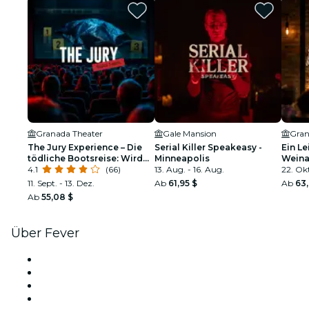
Granada Theater
Gale Mansion
Gran
The Jury Experience – Die
Serial Killer Speakeasy -
Ein Le
tödliche Bootsreise: Wird
Minneapolis
Weina
Minneapolis Gerechtigkeit
4.1
(66)
13. Aug. - 16. Aug.
22. Okt
liefern?
11. Sept. - 13. Dez.
Ab
61,95 $
Ab
63
Ab
55,08 $
Über Fever
Presse
Wir stellen ein!
Geschenkgutscheine
Hilfe-Center