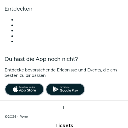
Entdecken
Veranstaltungsorte in Minneapolis
Heute
Morgen
Diese Woche
Dieses Wochenende
Du hast die App noch nicht?
Entdecke bevorstehende Erlebnisse und Events, die am
besten zu dir passen.
Allgemeine Geschäftsbedingungen
|
Datenschutzerklärung
|
Do Not Sell My Personal Information / Cookies Management
©2026 - Fever
Tickets