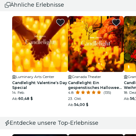
Ähnliche Erlebnisse
Luminary Arts Center
Granada Theater
Gran
Candlelight: Valentine’s Day
Candlelight: Ein
Candle
Special
gespenstisches Halloween-
Weihn
14. Feb.
Erlebnis
4.8
(135)
18. Dez
Ab
60,48 $
23. Okt.
Ab
56,
Ab
54,00 $
Entdecke unsere Top-Erlebnisse