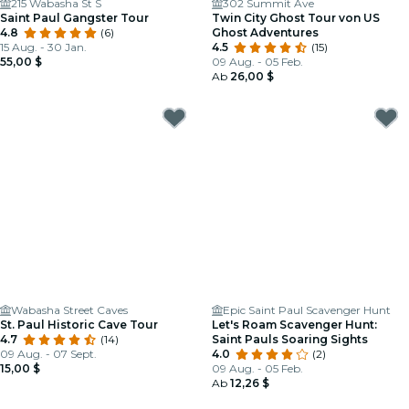
215 Wabasha St S
302 Summit Ave
Saint Paul Gangster Tour
Twin City Ghost Tour von US
4.8
(6)
Ghost Adventures
15 Aug. - 30 Jan.
4.5
(15)
55,00 $
09 Aug. - 05 Feb.
Ab
26,00 $
Wabasha Street Caves
Epic Saint Paul Scavenger Hunt
St. Paul Historic Cave Tour
Let's Roam Scavenger Hunt:
4.7
(14)
Saint Pauls Soaring Sights
09 Aug. - 07 Sept.
4.0
(2)
15,00 $
09 Aug. - 05 Feb.
Ab
12,26 $