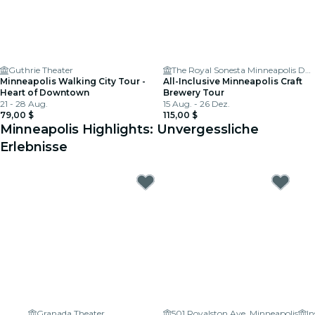
Guthrie Theater
The Royal Sonesta Minneapolis Downtown
Minneapolis Walking City Tour -
All-Inclusive Minneapolis Craft
Heart of Downtown
Brewery Tour
21 - 28 Aug.
15 Aug. - 26 Dez.
79,00 $
115,00 $
Minneapolis Highlights: Unvergessliche
Erlebnisse
Granada Theater
501 Royalston Ave, Minneapolis
I