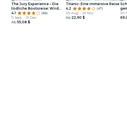
The Jury Experience – Die
Titanic: Eine immersive Reise
Sch
tödliche Bootsreise: Wird
4.2
(47)
gem
Minneapolis Gerechtigkeit
4.1
(66)
09 Aug. - 29 Nov.
zum
30 
liefern?
11 Sept. - 13 Dez.
Ab
22,90 $
69,
Ab
55,08 $