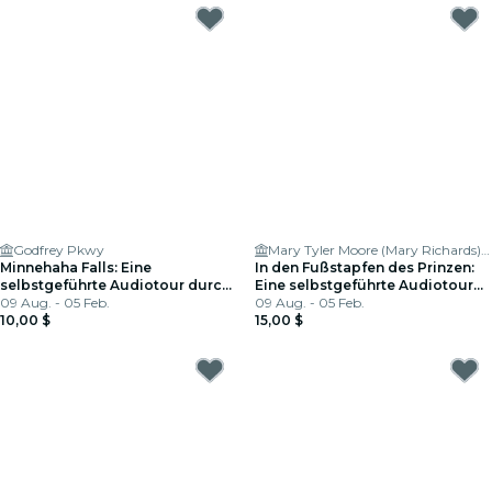
Godfrey Pkwy
Mary Tyler Moore (Mary Richards) Statue
Minnehaha Falls: Eine
In den Fußstapfen des Prinzen:
selbstgeführte Audiotour durch
Eine selbstgeführte Audiotour
Minneapolis
09 Aug. - 05 Feb.
durch die Innenstadt von
09 Aug. - 05 Feb.
10,00 $
Minneapolis
15,00 $