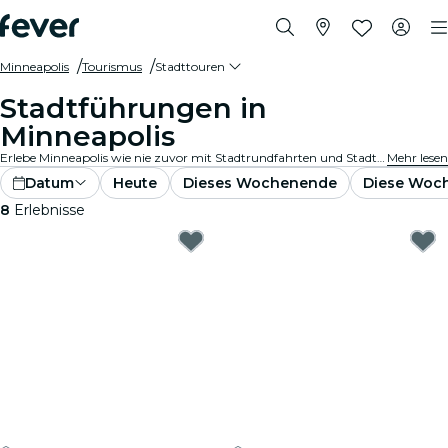
Minneapolis
Tourismus
Stadttouren
Stadtführungen in
Minneapolis
Erlebe Minneapolis wie nie zuvor mit Stadtrundfahrten und Stadtrundfahrtpaketen. Während du die berühmten Wahrzeichen, versteckten Juwelen und lokalen Hotspots von Minneapolis erkundest, entdeckst du die Geschichten, die die Stadt zum Leben erwecken.
Mehr lesen
Datum
Heute
Dieses Wochenende
Diese Woc
8
Erlebnisse